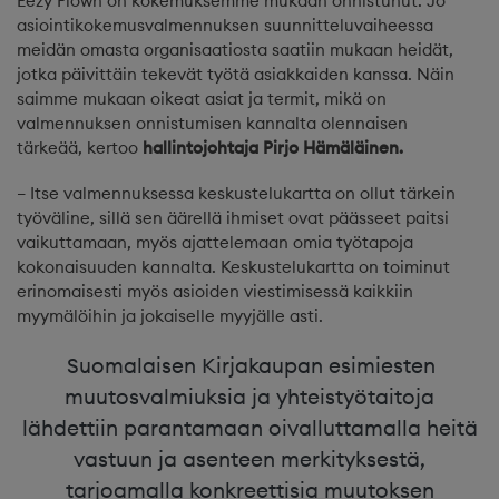
Eezy Flown on kokemuksemme mukaan onnistunut. Jo
asiointikokemusvalmennuksen suunnitteluvaiheessa
meidän omasta organisaatiosta saatiin mukaan heidät,
jotka päivittäin tekevät työtä asiakkaiden kanssa. Näin
saimme mukaan oikeat asiat ja termit, mikä on
valmennuksen onnistumisen kannalta olennaisen
tärkeää, kertoo
hallintojohtaja Pirjo Hämäläinen.
– Itse valmennuksessa keskustelukartta on ollut tärkein
työväline, sillä sen äärellä ihmiset ovat päässeet paitsi
vaikuttamaan, myös ajattelemaan omia työtapoja
kokonaisuuden kannalta. Keskustelukartta on toiminut
erinomaisesti myös asioiden viestimisessä kaikkiin
myymälöihin ja jokaiselle myyjälle asti.
Suomalaisen Kirjakaupan esimiesten
muutosvalmiuksia ja yhteistyötaitoja
lähdettiin parantamaan oivalluttamalla heitä
vastuun ja asenteen merkityksestä,
tarjoamalla konkreettisia muutoksen