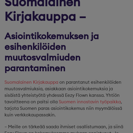
Suomalainen
Kirjakauppa –
Asiointikokemuksen ja
esihenkilöiden
muutosvalmiuden
parantaminen
Suomalainen Kirjakauppa
on parantanut esihenkilöiden
muutosvalmiuksia, asiakkaan asiointikokemuksia ja
sisäistä yhteistyötä yhdessä Eezy Flown kanssa. Yhtiön
tavoitteena on paitsi olla
Suomen innostavin työpaikka
,
tarjota Suomen paras asiointikokemus niin myymälöissä
kuin verkkokaupassakin.
– Meille on tärkeää saada ihmiset osallistumaan, ja siinä