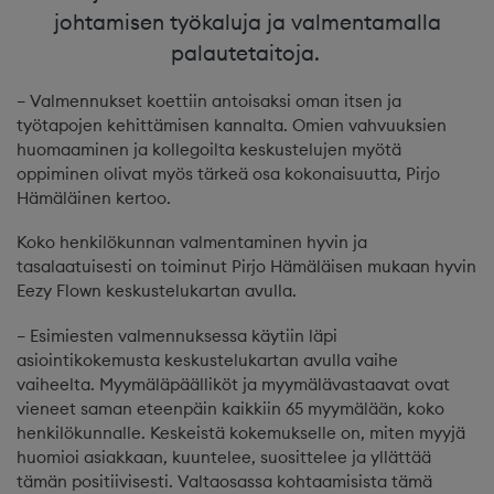
johtamisen työkaluja ja valmentamalla
palautetaitoja.
– Valmennukset koettiin antoisaksi oman itsen ja
työtapojen kehittämisen kannalta. Omien vahvuuksien
huomaaminen ja kollegoilta keskustelujen myötä
oppiminen olivat myös tärkeä osa kokonaisuutta, Pirjo
Hämäläinen kertoo.
Koko henkilökunnan valmentaminen hyvin ja
tasalaatuisesti on toiminut Pirjo Hämäläisen mukaan hyvin
Eezy Flown keskustelukartan avulla.
– Esimiesten valmennuksessa käytiin läpi
asiointikokemusta keskustelukartan avulla vaihe
vaiheelta. Myymäläpäälliköt ja myymälävastaavat ovat
vieneet saman eteenpäin kaikkiin 65 myymälään, koko
henkilökunnalle. Keskeistä kokemukselle on, miten myyjä
huomioi asiakkaan, kuuntelee, suosittelee ja yllättää
tämän positiivisesti. Valtaosassa kohtaamisista tämä