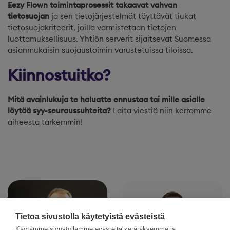
Eezy Flown toimintaprosessit takaavat vahvan
tietosuojan
ja sen tietojärjestelmät täyttävät tiukat
tietosuojakriteerit, joilla varmistetaan tietojen
luottamuksellisuus. Yhtiön serverit sijaitsevat Suomessa
asianmukaisin suojaustoimin varustetuissa tiloissa.
Kiinnostuitko?
Mitä avainlukuja te haluatte ennustaa tai mille asialle
löytää syy-seuraussuhteita?
Laita viestiä niin kerromme
aiheesta tarkemmin!
Tietoa sivustolla käytetyistä evästeistä
Käytämme sivustollamme evästeitä kerätäksemme ja