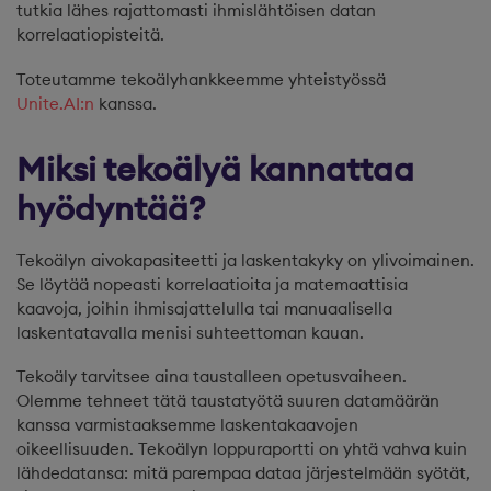
tutkia lähes rajattomasti ihmislähtöisen datan
korrelaatiopisteitä.
Toteutamme tekoälyhankkeemme yhteistyössä
Unite.AI:n
kanssa.
Miksi tekoälyä kannattaa
hyödyntää?
Tekoälyn aivokapasiteetti ja laskentakyky on ylivoimainen.
Se löytää nopeasti korrelaatioita ja matemaattisia
kaavoja, joihin ihmisajattelulla tai manuaalisella
laskentatavalla menisi suhteettoman kauan.
Tekoäly tarvitsee aina taustalleen opetusvaiheen.
Olemme tehneet tätä taustatyötä suuren datamäärän
kanssa varmistaaksemme laskentakaavojen
oikeellisuuden. Tekoälyn loppuraportti on yhtä vahva kuin
lähdedatansa: mitä parempaa dataa järjestelmään syötät,