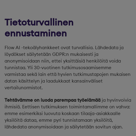
Tietoturvallinen
ennustaminen
Flow AI -tekoälyhankkeet ovat turvallisia. Lähdedata ja
löydökset säilytetään GDPR:n mukaisesti ja
anonymisoidaan niin, ettei yksittäisiä henkilöitä voida
tunnistaa. Yli 30-vuotinen tutkimusosaamisemme
varmistaa sekä lain että hyvien tutkimustapojen mukaisen
datan käsittelyn ja laadukkaat kansainväliset
vertailunormistot.
Tehtävämme on luoda parempaa työelämää
ja hyvinvoivia
ihmisiä. Eettisen tutkimuksen toimintamallimme on vahva:
emme esimerkiksi luovuta koskaan tilaaja-asiakkaalle
yksilöitä dataa, emme pyri tunnistamaan yksilöitä,
lähdedata anonymisoidaan ja säilytetään sovitun ajan.