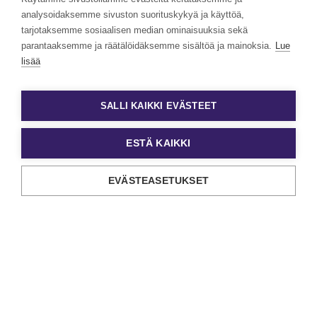
analysoidaksemme sivuston suorituskykyä ja käyttöä,
tarjotaksemme sosiaalisen median ominaisuuksia sekä
parantaaksemme ja räätälöidäksemme sisältöä ja mainoksia.
Lue
lisää
Juha Ala-Lipasti
Kalle Ruuskanen
Myyntijohtaja
Strategiajohtaja
SALLI KAIKKI EVÄSTEET
050 540 6407
050 511 9723
juha.ala-lipasti@eezy.fi
kalle.ruuskanen@eezy.fi
ESTÄ KAIKKI
EVÄSTEASETUKSET
Ota yhteyttä
Ota yhteyttä