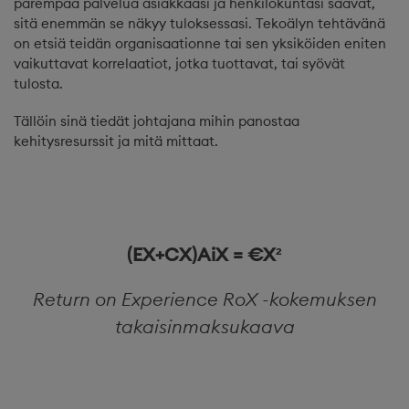
parempaa palvelua asiakkaasi ja henkilökuntasi saavat,
sitä enemmän se näkyy tuloksessasi. Tekoälyn tehtävänä
on etsiä teidän organisaationne tai sen yksiköiden eniten
vaikuttavat korrelaatiot, jotka tuottavat, tai syövät
tulosta.
Tällöin sinä tiedät johtajana mihin panostaa
kehitysresurssit ja mitä mittaat.
(EX+CX)AiX = €X²
Return on Experience RoX -kokemuksen
takaisinmaksukaava