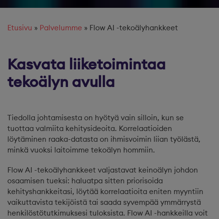
Etusivu
»
Palvelumme
»
Flow AI -tekoälyhankkeet
Kasvata liiketoimintaa
tekoälyn avulla
Tiedolla johtamisesta on hyötyä vain silloin, kun se
tuottaa valmiita kehitysideoita. Korrelaatioiden
löytäminen raaka-datasta on ihmisvoimin liian työlästä,
minkä vuoksi laitoimme tekoälyn hommiin.
Flow AI -tekoälyhankkeet valjastavat keinoälyn johdon
osaamisen tueksi: haluatpa sitten priorisoida
kehityshankkeitasi, löytää korrelaatioita eniten myyntiin
vaikuttavista tekijöistä tai saada syvempää ymmärrystä
henkilöstötutkimuksesi tuloksista. Flow AI -hankkeilla voit