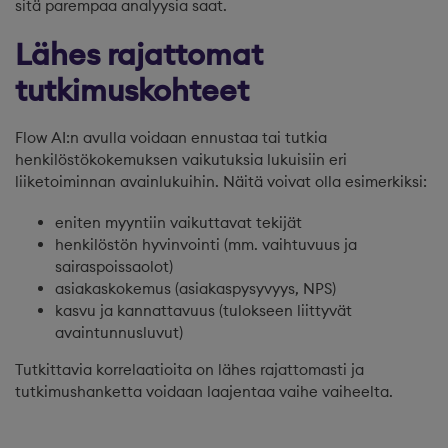
sitä parempaa analyysia saat.
Lähes rajattomat
tutkimuskohteet
Flow AI:n avulla voidaan ennustaa tai tutkia
henkilöstökokemuksen vaikutuksia lukuisiin eri
liiketoiminnan avainlukuihin. Näitä voivat olla esimerkiksi:
eniten myyntiin vaikuttavat tekijät
henkilöstön hyvinvointi (mm. vaihtuvuus ja
sairaspoissaolot)
asiakaskokemus (asiakaspysyvyys, NPS)
kasvu ja kannattavuus (tulokseen liittyvät
avaintunnusluvut)
Tutkittavia korrelaatioita on lähes rajattomasti ja
tutkimushanketta voidaan laajentaa vaihe vaiheelta.