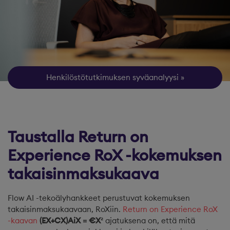
Henkilöstötutkimuksen syväanalyysi
Taustalla Return on
Experience RoX -kokemuksen
takaisinmaksukaava
Flow AI -tekoälyhankkeet perustuvat kokemuksen
takaisinmaksukaavaan, RoXiin.
Return on Experience RoX
-kaavan
(EX+CX)AiX = €X²
ajatuksena on, että mitä