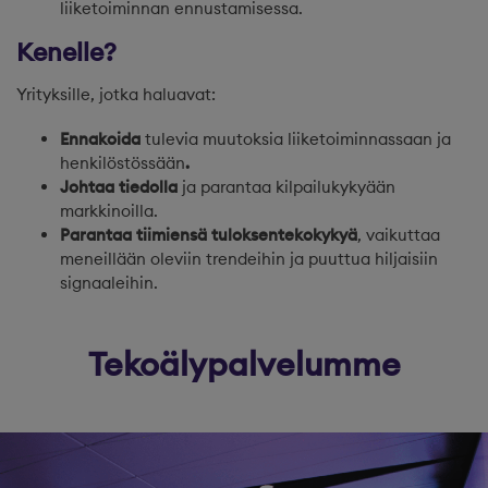
liiketoiminnan ennustamisessa.
Kenelle?
Yrityksille, jotka haluavat:
Ennakoida
tulevia muutoksia liiketoiminnassaan ja
henkilöstössään
.
Johtaa tiedolla
ja parantaa kilpailukykyään
markkinoilla.
Parantaa tiimiensä tuloksentekokykyä
, vaikuttaa
meneillään oleviin trendeihin ja puuttua hiljaisiin
signaaleihin.
Tekoälypalvelumme