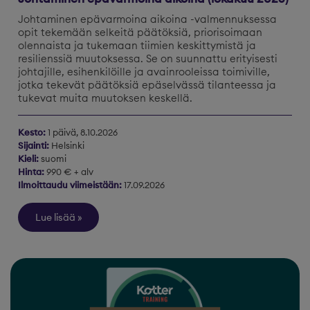
Johtaminen epävarmoina aikoina -valmennuksessa
opit tekemään selkeitä päätöksiä, priorisoimaan
olennaista ja tukemaan tiimien keskittymistä ja
resilienssiä muutoksessa. Se on suunnattu erityisesti
johtajille, esihenkilöille ja avainrooleissa toimiville,
jotka tekevät päätöksiä epäselvässä tilanteessa ja
tukevat muita muutoksen keskellä.
Kesto:
1 päivä, 8.10.2026
Sijainti:
Helsinki
Kieli:
suomi
Hinta:
990 € + alv
Ilmoittaudu viimeistään:
17.09.2026
Lue lisää