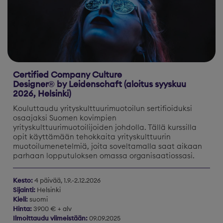
Certified Company Culture
Designer® by Leidenschaft (aloitus syyskuu
2026, Helsinki)
Kouluttaudu yrityskulttuurimuotoilun sertifioiduksi
osaajaksi Suomen kovimpien
yrityskulttuurimuotoilijoiden johdolla. Tällä kurssilla
opit käyttämään tehokkaita yrityskulttuurin
muotoilumenetelmiä, joita soveltamalla saat aikaan
parhaan lopputuloksen omassa organisaatiossasi.
Kesto:
4 päivää, 1.9.-2.12.2026
Sijainti:
Helsinki
Kieli:
suomi
Hinta:
3900 € + alv
Ilmoittaudu viimeistään:
09.09.2025