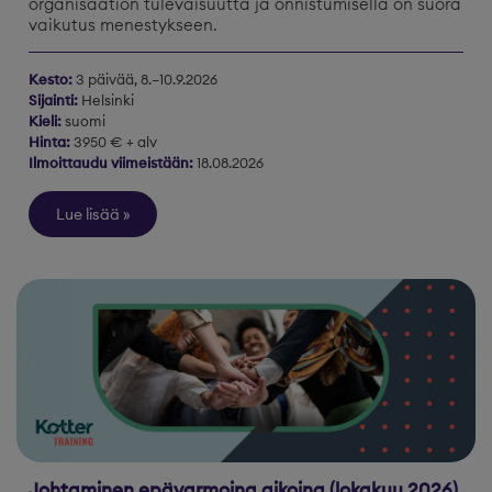
organisaation tulevaisuutta ja onnistumisella on suora
vaikutus menestykseen.
Kesto:
3 päivää, 8.–10.9.2026
Sijainti:
Helsinki
Kieli:
suomi
Hinta:
3950 € + alv
Ilmoittaudu viimeistään:
18.08.2026
Lue lisää
Johtaminen epävarmoina aikoina (lokakuu 2026)