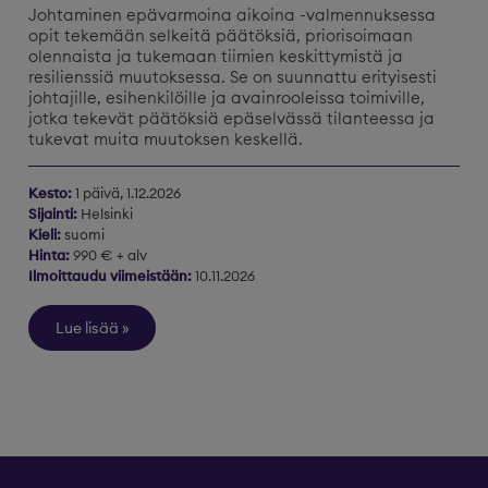
Johtaminen epävarmoina aikoina -valmennuksessa
opit tekemään selkeitä päätöksiä, priorisoimaan
olennaista ja tukemaan tiimien keskittymistä ja
resilienssiä muutoksessa. Se on suunnattu erityisesti
johtajille, esihenkilöille ja avainrooleissa toimiville,
jotka tekevät päätöksiä epäselvässä tilanteessa ja
tukevat muita muutoksen keskellä.
Kesto:
1 päivä, 1.12.2026
Sijainti:
Helsinki
Kieli:
suomi
Hinta:
990 € + alv
Ilmoittaudu viimeistään:
10.11.2026
Lue lisää