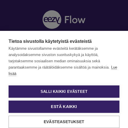
Tietoa sivustolla käytetyistä evästeistä
Y-tunnus: 1990870-5
Yhteystiedot »
Käytämme sivustollamme evästeitä kerätäksemme ja
Tilaa uutiskirje »
analysoidaksemme sivuston suorituskykyä ja käyttöä,
tarjotaksemme sosiaalisen median ominaisuuksia sekä
parantaaksemme ja räätälöidäksemme sisältöä ja mainoksia.
Lue
©Copyright Eezy Flow 2026
lisää
Tietosuojaseloste
Evästetiedot ja käyttöehdot
SALLI KAIKKI EVÄSTEET
Evästeasetukset
ESTÄ KAIKKI
EVÄSTEASETUKSET