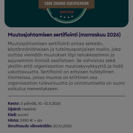
Muutosjohtamisen sertifiointi (marraskuu 2026)
Muutosjohtamisen sertifiointi antaa selkeän,
käytännönläheisen ja tutkimuspohjaisen mallin, joka
auttaa viemään muutokset läpi tehokkaammin ja
sujuvammin ihmisiä osallistaen. Se vahvistaa sekä
yksilön että organisaation muutoskyvykkyyttä ja lisää
uskottavuutta. Sertifiointi on erityisen hyödyllinen
tilanteissa, joissa muutos on kriittinen osa
organisaation tulevaisuutta ja onnistumisella on suora
vaikutus menestykseen.
Kesto:
3 päivää, 10.–12.11.2026
Sijainti:
Helsinki
Kieli:
suomi
Hinta:
3950 € + alv
Ilmoittaudu viimeistään:
20.10.2026