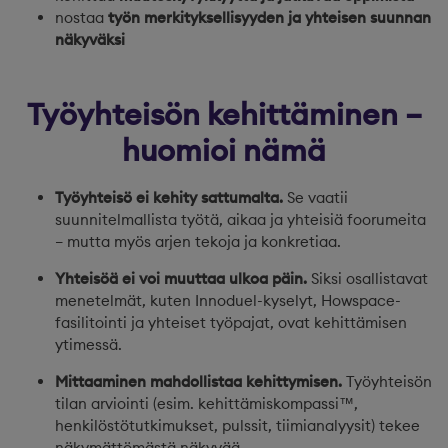
nostaa
työn merkityksellisyyden ja yhteisen suunnan
näkyväksi
Työyhteisön kehittäminen –
huomioi nämä
Työyhteisö ei kehity sattumalta.
Se vaatii
suunnitelmallista työtä, aikaa ja yhteisiä foorumeita
– mutta myös arjen tekoja ja konkretiaa.
Yhteisöä ei voi muuttaa ulkoa päin.
Siksi osallistavat
menetelmät, kuten Innoduel-kyselyt, Howspace-
fasilitointi ja yhteiset työpajat, ovat kehittämisen
ytimessä.
Mittaaminen mahdollistaa kehittymisen.
Työyhteisön
tilan arviointi (esim. kehittämiskompassi™,
henkilöstötutkimukset, pulssit, tiimianalyysit) tekee
näkymättömästä näkyvää.