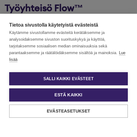
Työyhteisö Flow™
Työyhteisö Flow™
on modulaarinen valmennus- ja
Tietoa sivustolla käytetyistä evästeistä
kehittämiskokonaisuus, joka tukee työyhteisön
Käytämme sivustollamme evästeitä kerätäksemme ja
toimintakykyä viidellä tasolla:
analysoidaksemme sivuston suorituskykyä ja käyttöä,
tarjotaksemme sosiaalisen median ominaisuuksia sekä
Itsensä johtaminen ja vastuu
parantaaksemme ja räätälöidäksemme sisältöä ja mainoksia.
Lue
Yhteistyö ja luottamus
lisää
Aikaansaamisen kulttuuri
Muutoskyvykkyys
Yhteinen toimintamalli ja kulttuuri
SALLI KAIKKI EVÄSTEET
Räätälöimme organisaationne kokoon ja tarpeisiin sopivan
kokonaisuuden. Olemme toteuttaneet
ESTÄ KAIKKI
valmennuskokonaisuuksia pienistä yksiköistä aina
tuhansien henkilöiden organisaatioihin. Toteutamme
EVÄSTEASETUKSET
valmennuksia livenä, etätoteutuksina ja pelillistetyillä
menetelmillä eri kokoisille ryhmille.