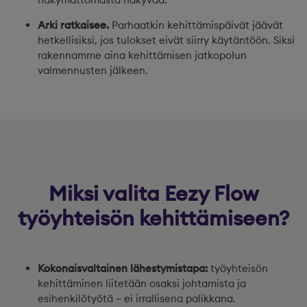
Arki ratkaisee.
Parhaatkin kehittämispäivät jäävät
hetkellisiksi, jos tulokset eivät siirry käytäntöön. Siksi
rakennamme aina kehittämisen jatkopolun
valmennusten jälkeen.
Miksi valita Eezy Flow
työyhteisön kehittämiseen?
Kokonaisvaltainen lähestymistapa:
työyhteisön
kehittäminen liitetään osaksi johtamista ja
esihenkilötyötä – ei irrallisena palikkana.