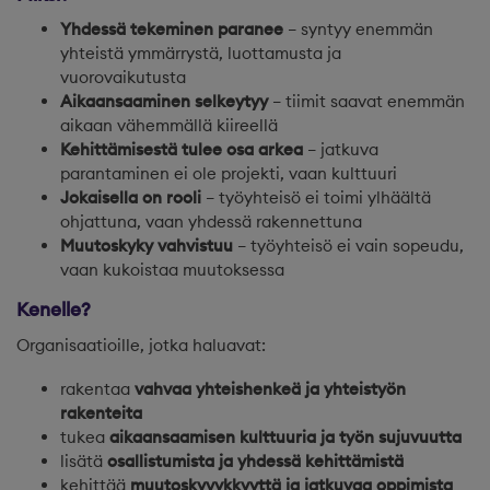
Yhdessä tekeminen paranee
– syntyy enemmän
yhteistä ymmärrystä, luottamusta ja
vuorovaikutusta
Aikaansaaminen selkeytyy
– tiimit saavat enemmän
aikaan vähemmällä kiireellä
Kehittämisestä tulee osa arkea
– jatkuva
parantaminen ei ole projekti, vaan kulttuuri
Jokaisella on rooli
– työyhteisö ei toimi ylhäältä
ohjattuna, vaan yhdessä rakennettuna
Muutoskyky vahvistuu
– työyhteisö ei vain sopeudu,
vaan kukoistaa muutoksessa
Kenelle?
Organisaatioille, jotka haluavat:
rakentaa
vahvaa yhteishenkeä ja yhteistyön
rakenteita
tukea
aikaansaamisen kulttuuria ja työn sujuvuutta
lisätä
osallistumista ja yhdessä kehittämistä
kehittää
muutoskyvykkyyttä ja jatkuvaa oppimista