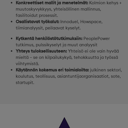
Konkreettiset mallit ja menetelmät:
Kolmion kehys +
muutoskyvykkyys, yhteisöllinen mallinnus,
fasilitoidut prosessit.
Osallistavat työkalut:
Innoduel, Howspace,
tiimianalyysit, peilaavat kyselyt.
Kytkentä henkilöstötutkimuksiin:
PeoplePower
tutkimus, pulssikyselyt ja muut analyysit
Yhteys tuloksellisuuteen:
Yhteisö ei ole vain hyvää
mieltä – se on kilpailukykyä, tehokkuutta ja työssä
viihtymistä.
Käytännön kokemus eri toimialoilta:
julkinen sektori,
koulutus, teollisuus, asiantuntijaorganisaatiot, sote,
startupit.