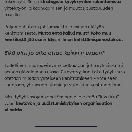
tukemista. Se on
strategista kyvykkyyden rakentamista
yhteistyön, aikaansaamisen ja muutosjoustavuuden
tasoilla.
Paljon puhutaan johtamisesta ja esihenkilötyön
kehittämisestä.
Mutta entä kaikki muut? Koko muu
henkilöstö jää usein täysin ilman kehittämispanostuksia.
Eikö olisi jo aika ottaa kaikki mukaan?
Todellinen muutos ei synny pelkästään johtoryhmissä tai
esihenkilövalmennuksissa. Se syntyy, kun koko työyhteisö
otetaan mukaan yhteiseen kehittämiseen – yhteiseen
suuntaan, yhteiseen rytmiin ja yhteiseen vastuunottoon.
Siksi työyhteisöjen kehittäminen ei ole enää ”kiva lisä” –
vaan
kestävän ja uudistumiskykyisen organisaation
elinehto
.