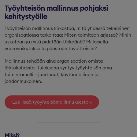
Työyhteisön mallinnus pohjaksi
kehitystyölle
Työyhteisön mallinnus kirkastaa, mitä yhdessä tekeminen
organisaatiossa tarkoittaa: Miten toimitaan arjessa? Mihin
uskotaan ja mitä pidetään tärkeänä? Millaisella
vuorovaikutuksella päästään tavoitteisiin?
Mallinnus tehdään aina organisaation omista
lähtökohdista. Tuloksena syntyy työyhteisön oma
toimintamalli – juurtunut, käytännöllinen ja
johdonmukainen.
Lue lisää työyhteisömallinnuksesta
Miksi?