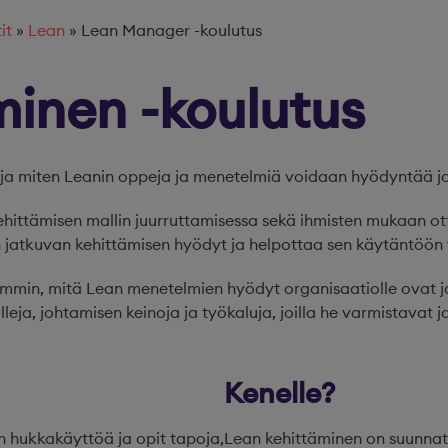
it
»
Lean
»
Lean Manager -koulutus
minen -koulutus
ja miten Leanin oppeja ja menetelmiä voidaan hyödyntää jo
 kehittämisen mallin juurruttamisessa sekä ihmisten mukaan o
jatkuvan kehittämisen hyödyt ja helpottaa sen käytäntöön v
mmin, mitä Lean menetelmien hyödyt organisaatiolle ovat ja
leja, johtamisen keinoja ja työkaluja, joilla he varmistavat 
Kenelle?
n hukkakäyttöä ja opit tapoja,
Lean kehittäminen on suunnattu a