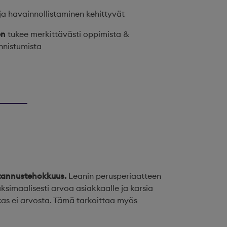
ja havainnollistaminen kehittyvät
en
tukee merkittävästi oppimista &
nnistumista
tannustehokkuus.
Leanin perusperiaatteen
ksimaalisesti arvoa asiakkaalle ja karsia
akas ei arvosta. Tämä tarkoittaa myös