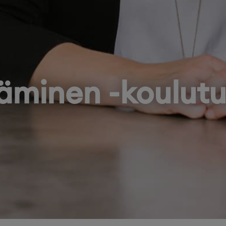
äminen -koulut