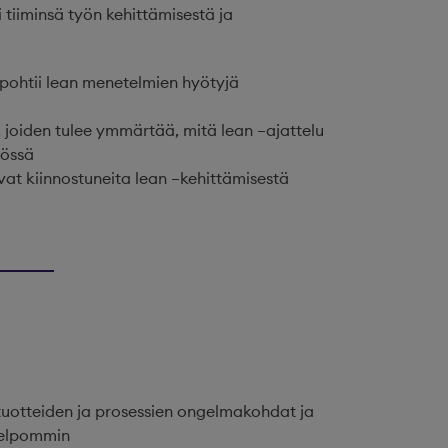
 tiiminsä työn kehittämisestä ja
 pohtii lean menetelmien hyötyjä
, joiden tulee ymmärtää, mitä lean –ajattelu
nössä
ovat kiinnostuneita lean –kehittämisestä
uotteiden ja prosessien ongelmakohdat ja
 helpommin