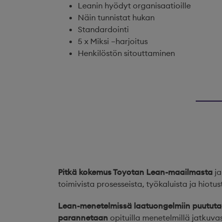
Leanin hyödyt organisaatioille
Näin tunnistat hukan
Standardointi
5 x Miksi –harjoitus
Henkilöstön sitouttaminen
Pitkä kokemus Toyotan Lean-maailmasta
ja
toimivista prosesseista, työkaluista ja hiotust
Lean-menetelmissä laatuongelmiin puututa
parannetaan
opituilla menetelmillä jatkuvas