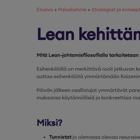
Etusivu
»
Palvelumme
»
Strategiat ja konsept
Lean kehittä
Mitä Lean-johtamisfilosofialla tarkoitetaan
Esihenkilöillä on merkittävä rooli jatkuvan
auttaa esihenkilöitä ymmärtämään Kaizenin 
Päivän jälkeen osallistujat ymmärtävät pare
mukaansa käytännöllisiä ja konkreettisia mal
Miksi?
Tunnistat
jo olemassa olevaa resurssie