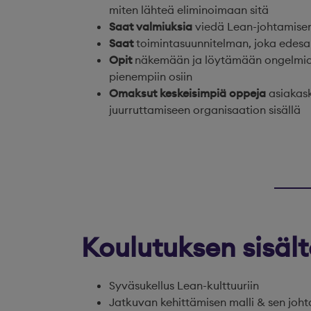
miten lähteä eliminoimaan sitä
Saat valmiuksia
viedä Lean-johtamise
Saat
toimintasuunnitelman, joka edesa
Opit
näkemään ja löytämään ongelmia
pienempiin osiin
Omaksut keskeisimpiä oppeja
asiakask
juurruttamiseen organisaation sisällä
Koulutuksen sisäl
Syväsukellus Lean-kulttuuriin
Jatkuvan kehittämisen malli & sen joh