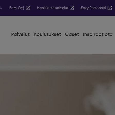
ow
Eezy Oyj
Henkilöstöpalvelut
Eezy Personnel
Palvelut
Koulutukset
Caset
Inspiraatiota