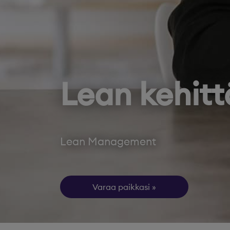
Lean kehitt
Lean Management
Varaa paikkasi