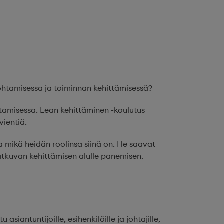
htamisessa ja toiminnan kehittämisessä?
ttamisessa. Lean kehittäminen -koulutus
ientiä.
 mikä heidän roolinsa siinä on. He saavat
jatkuvan kehittämisen alulle panemisen.
siantuntijoille, esihenkilöille ja johtajille,