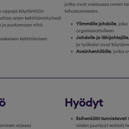
jotka ovat vastuussa oman tai
n oppeja käytäntöön
tehostamisesta.
uttaa arjen kehittämistyössä
Ylimmälle johdolle
, joka
 ja purkamaan niitä
organisaatiolleen
Johdolle ja lähijohtajille
eskeisen kehittämisen
ja työkalut ovat käytän
Avainhenkilöille
, jotka 
tö
Hyödyt
Esihenkilöt tunnistavat
t
taminen arjessa
niiden juurisyyt entistä