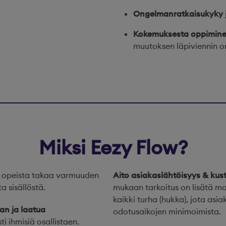
Ongelmanratkaisukyky
Kokemuksesta oppimin
muutoksen läpiviennin o
Miksi Eezy Flow?
 opeista takaa varmuuden
Aito asiakaslähtöisyys &
kus
a sisällöstä.
mukaan tarkoitus on lisätä ma
kaikki turha (hukka), jota asi
an ja laatua
odotusaikojen minimoimista.
ti ihmisiä osallistaen.