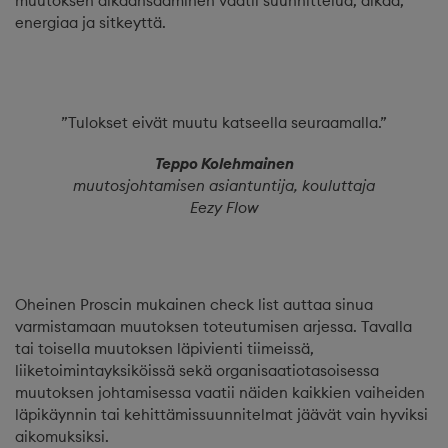
muutoksen aikaansaaminen vaatii suunnittelua, aikaa,
energiaa ja sitkeyttä.
”Tulokset eivät muutu katseella seuraamalla.”
Teppo Kolehmainen
muutosjohtamisen asiantuntija, kouluttaja
Eezy Flow
Oheinen Proscin mukainen check list auttaa sinua
varmistamaan muutoksen toteutumisen arjessa. Tavalla
tai toisella muutoksen läpivienti tiimeissä,
liiketoimintayksiköissä sekä organisaatiotasoisessa
muutoksen johtamisessa vaatii näiden kaikkien vaiheiden
läpikäynnin tai kehittämissuunnitelmat jäävät vain hyviksi
aikomuksiksi.