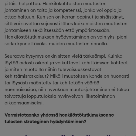
pitäisi helpottaa. Henkilökohtaisten muutosten
johtaminen on taito ja kompetenssi, jonka voi oppia ja
ottaa haltuun. Kun sen on kerran oppinut ja sisäistänyt,
sitä voi soveltaa sujuvasti lähes kaikenlaisten muutosten
johtamiseen sekä itsessään että ympäristössään.
Henkilöstötutkimuksen hyödyntäminen on vain yksi pieni
sarka kynnettäväksi muiden muutosten rinnalla.
Seuraava kysymys onkin sitten vielä tärkeämpi. Kuinka
löytää aidosti oikeat ja vaikuttavat kehittämisen kohteet
ja miten muotoilla niihin tulevaisuuskestävät
kehittämisratkaisut? Mikäli muutoksen kohde on huonosti
tai löysästi määritelty tai kehitetään väärää
näennäisasiaa, niin hyväkään muutosjohtaminen ei takaa
toivottuja lopputuloksia hyvinvoivan liiketoiminnan
aikaansaamiseksi.
Varmistetaanko yhdessä henkilöstötutkimuksenne
tulosten strateginen hyödyntäminen?