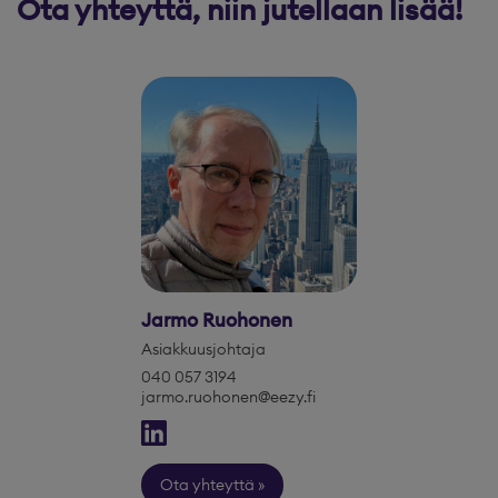
Ota yhteyttä, niin jutellaan lisää!
Jarmo Ruohonen
Asiakkuusjohtaja
040 057 3194
jarmo.ruohonen@eezy.fi
Ota yhteyttä