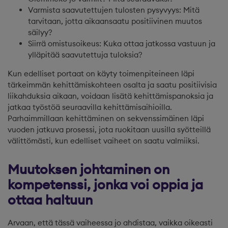
Varmista saavutettujen tulosten pysyvyys: Mitä
tarvitaan, jotta aikaansaatu positiivinen muutos
säilyy?
Siirrä omistusoikeus: Kuka ottaa jatkossa vastuun ja
ylläpitää saavutettuja tuloksia?
Kun edelliset portaat on käyty toimenpiteineen läpi
tärkeimmän kehittämiskohteen osalta ja saatu positiivisia
liikahduksia aikaan, voidaan lisätä kehittämispanoksia ja
jatkaa työstöä seuraavilla kehittämisaihioilla.
Parhaimmillaan kehittäminen on sekvenssimäinen läpi
vuoden jatkuva prosessi, jota ruokitaan uusilla syötteillä
välittömästi, kun edelliset vaiheet on saatu valmiiksi.
Muutoksen johtaminen on
kompetenssi, jonka voi oppia ja
ottaa haltuun
Arvaan, että tässä vaiheessa jo ahdistaa, vaikka oikeasti