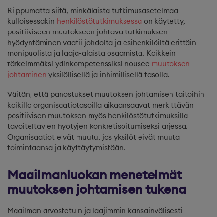
Riippumatta siitä, minkälaista tutkimusasetelmaa
kulloisessakin
henkilöstötutkimuksessa
on käytetty,
positiiviseen muutokseen johtava tutkimuksen
hyödyntäminen vaatii johdolta ja esihenkilöiltä erittäin
monipuolista ja laaja-alaista osaamista. Kaikkein
tärkeimmäksi ydinkompetenssiksi nousee
muutoksen
johtaminen
yksilöllisellä ja inhimillisellä tasolla.
Väitän, että panostukset muutoksen johtamisen taitoihin
kaikilla organisaatiotasoilla aikaansaavat merkittävän
positiivisen muutoksen myös henkilöstötutkimuksilla
tavoiteltavien hyötyjen konkretisoitumiseksi arjessa.
Organisaatiot eivät muutu, jos yksilöt eivät muuta
toimintaansa ja käyttäytymistään.
Maailmanluokan menetelmät
muutoksen johtamisen tukena
Maailman arvostetuin ja laajimmin kansainvälisesti