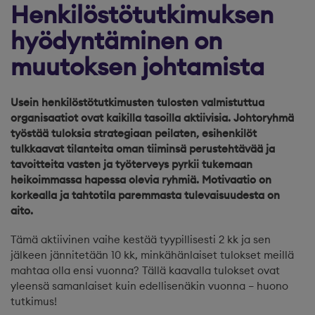
Henkilöstötutkimuksen
hyödyntäminen on
muutoksen johtamista
Usein henkilöstötutkimusten tulosten valmistuttua
organisaatiot ovat kaikilla tasoilla aktiivisia. Johtoryhmä
työstää tuloksia strategiaan peilaten, esihenkilöt
tulkkaavat tilanteita oman tiiminsä perustehtävää ja
tavoitteita vasten ja työterveys pyrkii tukemaan
heikoimmassa hapessa olevia ryhmiä. Motivaatio on
korkealla ja tahtotila paremmasta tulevaisuudesta on
aito.
Tämä aktiivinen vaihe kestää tyypillisesti 2 kk ja sen
jälkeen jännitetään 10 kk, minkähänlaiset tulokset meillä
mahtaa olla ensi vuonna? Tällä kaavalla tulokset ovat
yleensä samanlaiset kuin edellisenäkin vuonna – huono
tutkimus!