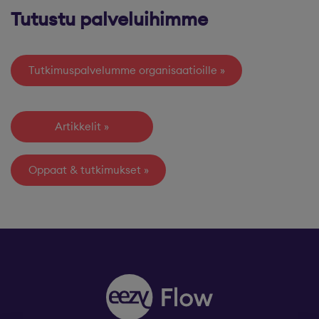
Tutustu palveluihimme
Tutkimuspalvelumme organisaatioille
Artikkelit
Oppaat & tutkimukset