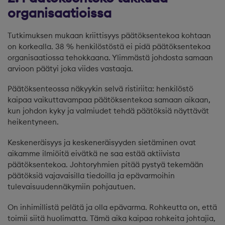
organisaatioissa
Tutkimuksen mukaan kriittisyys päätöksentekoa kohtaan
on korkealla. 38 % henkilöstöstä ei pidä päätöksentekoa
organisaatiossa tehokkaana. Ylimmästä johdosta samaan
arvioon päätyi joka viides vastaaja.
Päätöksenteossa näkyykin selvä ristiriita: henkilöstö
kaipaa vaikuttavampaa päätöksentekoa samaan aikaan,
kun johdon kyky ja valmiudet tehdä päätöksiä näyttävät
heikentyneen.
Keskeneräisyys ja keskeneräisyyden sietäminen ovat
aikamme ilmiöitä eivätkä ne saa estää aktiivista
päätöksentekoa. Johtoryhmien pitää pystyä tekemään
päätöksiä vajavaisilla tiedoilla ja epävarmoihin
tulevaisuudennäkymiin pohjautuen.
On inhimillistä pelätä ja olla epävarma. Rohkeutta on, että
toimii siitä huolimatta. Tämä aika kaipaa rohkeita johtajia,