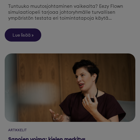
Tuntuuko muutosjohtaminen vaikealta? Eezy Flown
simulaatiopeli tarjoaa johtoryhmälle turvallisen
ympäristön testata eri toimintatapoja käytä…
Lue lisää
ARTIKKELIT
Sanojen voima: kielen merkitys