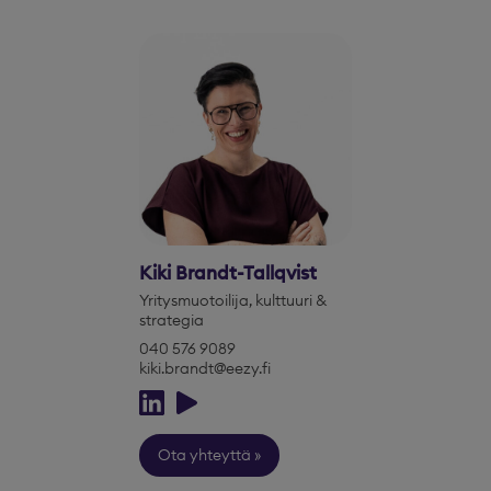
Kiki Brandt-Tallqvist
Yritysmuotoilija, kulttuuri &
strategia
040 576 9089
kiki.brandt@eezy.fi
Ota yhteyttä