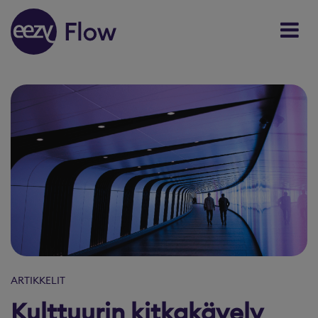
Skip to content
ARTIKKELIT
Kulttuurin kitkakävely