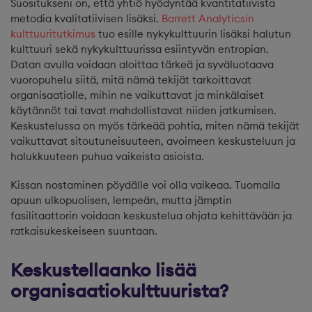
Suositukseni on, että yhtiö hyödyntää kvantitatiivista
metodia kvalitatiivisen lisäksi.
Barrett Analyticsin
kulttuuritutkimus
tuo esille nykykulttuurin lisäksi halutun
kulttuuri sekä nykykulttuurissa esiintyvän entropian.
Datan avulla voidaan aloittaa tärkeä ja syväluotaava
vuoropuhelu siitä, mitä nämä tekijät tarkoittavat
organisaatiolle, mihin ne vaikuttavat ja minkälaiset
käytännöt tai tavat mahdollistavat niiden jatkumisen.
Keskustelussa on myös tärkeää pohtia, miten nämä tekijät
vaikuttavat sitoutuneisuuteen, avoimeen keskusteluun ja
halukkuuteen puhua vaikeista asioista.
Kissan nostaminen pöydälle voi olla vaikeaa. Tuomalla
apuun ulkopuolisen, lempeän, mutta jämptin
fasilitaattorin voidaan keskustelua ohjata kehittävään ja
ratkaisukeskeiseen suuntaan.
Keskustellaanko lisää
organisaatiokulttuurista?