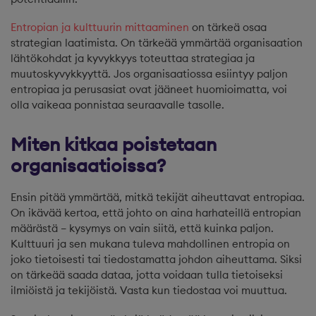
Entropian ja kulttuurin mittaaminen
on tärkeä osaa
strategian laatimista. On tärkeää ymmärtää organisaation
lähtökohdat ja kyvykkyys toteuttaa strategiaa ja
muutoskyvykkyyttä. Jos organisaatiossa esiintyy paljon
entropiaa ja perusasiat ovat jääneet huomioimatta, voi
olla vaikeaa ponnistaa seuraavalle tasolle.
Miten kitkaa poistetaan
organisaatioissa?
Ensin pitää ymmärtää, mitkä tekijät aiheuttavat entropiaa.
On ikävää kertoa, että johto on aina harhateillä entropian
määrästä – kysymys on vain siitä, että kuinka paljon.
Kulttuuri ja sen mukana tuleva mahdollinen entropia on
joko tietoisesti tai tiedostamatta johdon aiheuttama. Siksi
on tärkeää saada dataa, jotta voidaan tulla tietoiseksi
ilmiöistä ja tekijöistä. Vasta kun tiedostaa voi muuttua.