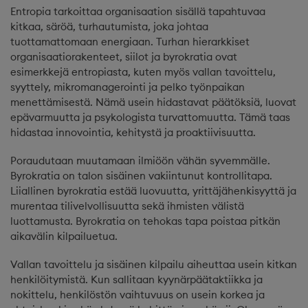
Entropia tarkoittaa organisaation sisällä tapahtuvaa
kitkaa, säröä, turhautumista, joka johtaa
tuottamattomaan energiaan. Turhan hierarkkiset
organisaatiorakenteet, siilot ja byrokratia ovat
esimerkkejä entropiasta, kuten myös vallan tavoittelu,
syyttely, mikromanagerointi ja pelko työnpaikan
menettämisestä. Nämä usein hidastavat päätöksiä, luovat
epävarmuutta ja psykologista turvattomuutta. Tämä taas
hidastaa innovointia, kehitystä ja proaktiivisuutta.
Poraudutaan muutamaan ilmiöön vähän syvemmälle.
Byrokratia on talon sisäinen vakiintunut kontrollitapa.
Liiallinen byrokratia estää luovuutta, yrittäjähenkisyyttä ja
murentaa tilivelvollisuutta sekä ihmisten välistä
luottamusta. Byrokratia on tehokas tapa poistaa pitkän
aikavälin kilpailuetua.
Vallan tavoittelu ja sisäinen kilpailu aiheuttaa usein kitkan
henkilöitymistä. Kun sallitaan kyynärpäätaktiikka ja
nokittelu, henkilöstön vaihtuvuus on usein korkea ja