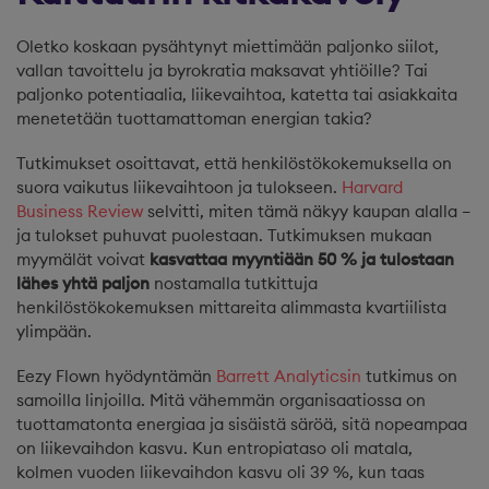
Oletko koskaan pysähtynyt miettimään paljonko siilot,
vallan tavoittelu ja byrokratia maksavat yhtiöille? Tai
paljonko potentiaalia, liikevaihtoa, katetta tai asiakkaita
menetetään tuottamattoman energian takia?
Tutkimukset osoittavat, että henkilöstökokemuksella on
suora vaikutus liikevaihtoon ja tulokseen.
Harvard
Business Review
selvitti, miten tämä näkyy kaupan alalla –
ja tulokset puhuvat puolestaan. Tutkimuksen mukaan
myymälät voivat
kasvattaa myyntiään 50 % ja tulostaan
lähes yhtä paljon
nostamalla tutkittuja
henkilöstökokemuksen mittareita alimmasta kvartiilista
ylimpään.
Eezy Flown hyödyntämän
Barrett Analyticsin
tutkimus on
samoilla linjoilla. Mitä vähemmän organisaatiossa on
tuottamatonta energiaa ja sisäistä säröä, sitä nopeampaa
on liikevaihdon kasvu. Kun entropiataso oli matala,
kolmen vuoden liikevaihdon kasvu oli 39 %, kun taas