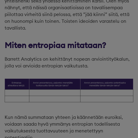
yhteishenki sekä yhdessä kehittäminen kärsii. Olen myös
nähnyt, että näissä organisaatioissa on tavallisempaa
piilottaa virheitä siinä pelossa, että ”jää kiinni” siitä, että
on huonompi kuin toinen. Toisten ideoiden varastelu on
tavallista.
Miten entropiaa mitataan?
Barrett Analytics on kehittänyt nopean arviointityökalun,
jolla voi arvioida entropian vaikutusta.
Kun nämä summataan yhteen ja käännetään euroiksi,
voidaan saada hyvä ymmärrys entropian todellisesta
vaikutuksesta tuottavuuteen ja menetettyyn
potentiaaliin.