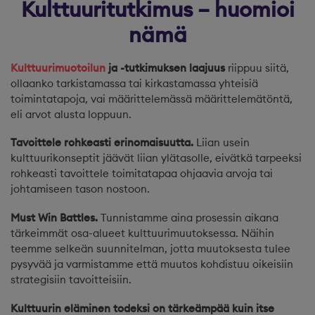
Kulttuuritutkimus – huomioi
nämä
Kulttuurimuotoilun
ja -tutkimuksen laajuus
riippuu siitä,
ollaanko tarkistamassa tai kirkastamassa yhteisiä
toimintatapoja, vai määrittelemässä määrittelemätöntä,
eli arvot alusta loppuun.
Tavoittele rohkeasti erinomaisuutta
.
Liian usein
kulttuurikonseptit jäävät liian ylätasolle, eivätkä tarpeeksi
rohkeasti tavoittele toimitatapaa ohjaavia arvoja tai
johtamiseen tason nostoon.
Must Win Battles.
Tunnistamme aina prosessin aikana
tärkeimmät osa-alueet kulttuurimuutoksessa. Näihin
teemme selkeän suunnitelman, jotta muutoksesta tulee
pysyvää ja varmistamme että muutos kohdistuu oikeisiin
strategisiin tavoitteisiin.
Kulttuurin eläminen todeksi
on tärkeämpää kuin itse