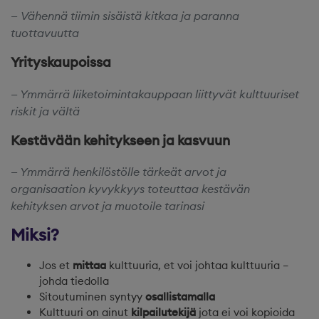
Vähennä tiimin sisäistä kitkaa ja paranna
tuottavuutta
Yrityskaupoissa
Ymmärrä liiketoimintakauppaan liittyvät kulttuuriset
riskit ja vältä
Kestävään kehitykseen ja kasvuun
Ymmärrä henkilöstölle tärkeät arvot ja
organisaation kyvykkyys toteuttaa kestävän
kehityksen arvot ja muotoile tarinasi
Miksi?
​​Jos et
mittaa
kulttuuria, et voi johtaa kulttuuria –
johda tiedolla
Sitoutuminen syntyy
osallistamalla
Kulttuuri on ainut
kilpailutekijä
jota ei voi kopioida