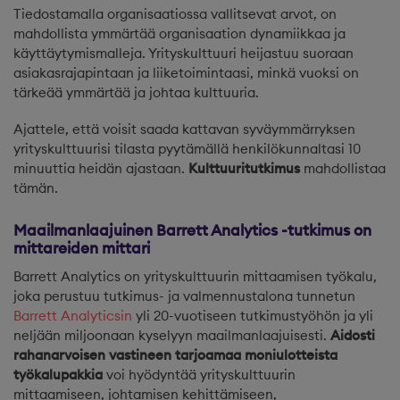
Tiedostamalla organisaatiossa vallitsevat arvot, on
mahdollista ymmärtää organisaation dynamiikkaa ja
käyttäytymismalleja. Yrityskulttuuri heijastuu suoraan
asiakasrajapintaan ja liiketoimintaasi, minkä vuoksi on
tärkeää ymmärtää ja johtaa kulttuuria.
Ajattele, että voisit saada kattavan syväymmärryksen
yrityskulttuurisi tilasta pyytämällä henkilökunnaltasi 10
minuuttia heidän ajastaan.
Kulttuuritutkimus
mahdollistaa
tämän.
Maailmanlaajuinen Barrett Analytics -tutkimus on
mittareiden mittari
Barrett Analytics on yrityskulttuurin mittaamisen työkalu,
joka perustuu tutkimus- ja valmennustalona tunnetun
Barrett Analyticsin
yli 20-vuotiseen tutkimustyöhön ja yli
neljään miljoonaan kyselyyn maailmanlaajuisesti.
Aidosti
rahanarvoisen vastineen tarjoamaa moniulotteista
työkalupakkia
voi hyödyntää yrityskulttuurin
mittaamiseen, johtamisen kehittämiseen,