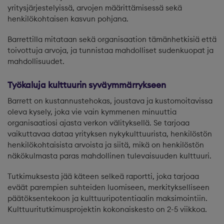
yritysjärjestelyissä, arvojen määrittämisessä sekä
henkilökohtaisen kasvun pohjana.
Barrettilla mitataan sekä organisaation tämänhetkisiä että
toivottuja arvoja,​ ja tunnistaa mahdolliset sudenkuopat ja
mahdollisuudet.
Työkaluja kulttuurin syväymmärrykseen
Barrett on kustannustehokas, joustava ja kustomoitavissa
oleva kysely, joka vie vain kymmenen minuuttia
organisaatiosi ajasta verkon välityksellä. Se tarjoaa
vaikuttavaa dataa yrityksen nykykulttuurista, henkilöstön
henkilökohtaisista arvoista ja siitä, mikä on henkilöstön
näkökulmasta paras mahdollinen tulevaisuuden kulttuuri.
Tutkimuksesta jää käteen selkeä raportti, joka tarjoaa
eväät parempien suhteiden luomiseen, merkitykselliseen
päätöksentekoon ja kulttuuripotentiaalin maksimointiin.
Kulttuuritutkimusprojektin kokonaiskesto on 2-5 viikkoa.