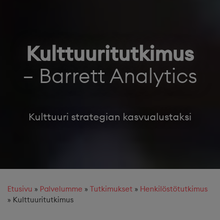
Kulttuuritutkimus
– Barrett Analytics
Kulttuuri strategian kasvualustaksi
Etusivu
»
Palvelumme
»
Tutkimukset
»
Henkilöstötutkimus
»
Kulttuuritutkimus