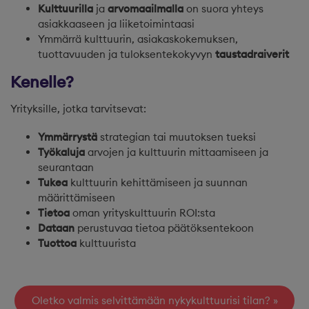
Kulttuurilla
ja
arvomaailmalla
on suora yhteys
asiakkaaseen ja liiketoimintaasi
Ymmärrä kulttuurin, asiakaskokemuksen,
tuottavuuden ja tuloksentekokyvyn
taustadraiverit
Kenelle?
Yrityksille, jotka tarvitsevat:
Ymmärrystä
strategian tai muutoksen tueksi
Työkaluja
arvojen ja kulttuurin mittaamiseen ja
seurantaan
Tukea
kulttuurin kehittämiseen ja suunnan
määrittämiseen
Tietoa
oman yrityskulttuurin ROI:sta
Dataan
perustuvaa tietoa päätöksentekoon
Tuottoa
kulttuurista
Oletko valmis selvittämään nykykulttuurisi tilan?