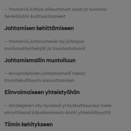
Ymmärrä kitkaa aiheuttavat asiat ja tunnista
henkilöstön kulttuuritarpeet
Johtamisen kehittämiseen
Ymmärrä johtoryhmän tai johtajan
motivaattoritekijät ja taustadraiverit
Johtamismallin muotoiluun
Arvopohjainen johtamismalli takaa
tavoitekulttuurin saavuttamisen ​
Elinvoimaiseen yhteistyöhön
Strateginen etu hyvässä yrityskulttuurissa tulee
siirryttäessä kilpailemisesta kohti yhteisöllisyyttä
Tiimin kehitykseen