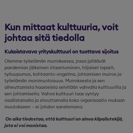
Kun mittaat kulttuuria, voit
johtaa sitä tiedolla
Kukoistav
ava yrityskulttuuri on tuottava sijoitus
Olemme työelämän murroksessa, jossa jylläävät
pandemian jälkeinen irtaantuminen, hiljaiset loparit,
työuupumus, kohtaanto-ongelma, johtamisen murros ja
työelämän monimuotoisuus. Murroksesta ja sen
aiheuttamista haasteista selvitään vahvalla kulttuurilla ja
sen johtamisella. Vahva kulttuuri taas syntyy
osallistamalla ja sitouttamalla koko organisaatio mukaan
muutokseen – ei johdon sanelemana.
On aika tiedostaa, että kulttuuri on ainoa kilpailutekijä,
jota ei voi monistaa.