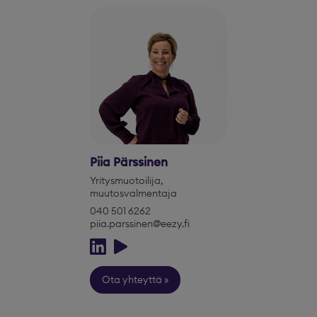
Piia Pärssinen
Yritysmuotoilija,
muutosvalmentaja
040 501 6262
piia.parssinen@eezy.fi
Ota yhteyttä