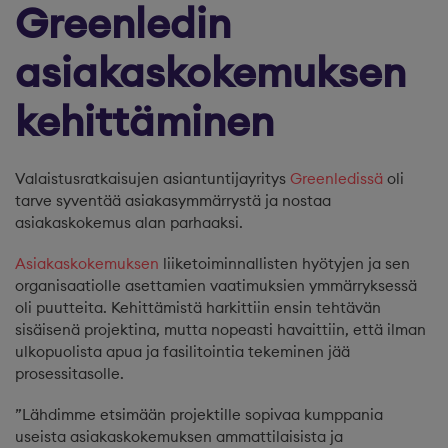
Greenledin
asiakaskokemuksen
kehittäminen
Valaistusratkaisujen asiantuntijayritys
Greenledissä
oli
tarve syventää asiakasymmärrystä ja nostaa
asiakaskokemus alan parhaaksi.
Asiakaskokemuksen
liiketoiminnallisten hyötyjen ja sen
organisaatiolle asettamien vaatimuksien ymmärryksessä
oli puutteita. Kehittämistä harkittiin ensin tehtävän
sisäisenä projektina, mutta nopeasti havaittiin, että ilman
ulkopuolista apua ja fasilitointia tekeminen jää
prosessitasolle.
”Lähdimme etsimään projektille sopivaa kumppania
useista asiakaskokemuksen ammattilaisista ja