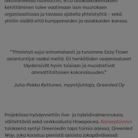
alkuvaiheessa huomattiin, että asiakaskokemuksen
kehittäminen tulee vaatimaan ison muutoksen
organisaatiossa ja tavassa ajatella yhteistyötä – sekä
yhtiön sisällä että kumppaneiden ja asiakkaiden kanssa.
”Yhteistyö sujui erinomaisesti ja tunsimme Eezy Flown
asiantuntijat osaksi meitä. Eri henkilöiden osaamisalueet
täydensivät hyvin toisiaan ja muodostivat
ammattitaitoisen kokonaisuuden.”
Juha-Pekka Kettunen, myyntijohtaja, Greenled Oy
Projektissa hyödynnettiin live- ja hybridivalmennuksia,
välitehtäviä sekä verkkoalusta Howspacea.
Konseptoinnin
tuloksena syntyi Greenledin tapa toimia arjessa,
Greenled
Way
, joka koostuu pienistä asioista jokapäiväisessä