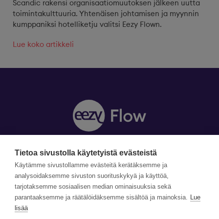
Scandic rakensi organisaatiomuutoksen jälkeen uutta
toimintakulttuuria. Yhtenäisen johtamisen ja myynnin
kumppaniksi hotelliketju valitsi Eezy Flown.
Lue koko artikkeli
Tietoa sivustolla käytetyistä evästeistä
Y-tunnus: 1990870-5
Yhteystiedot »
Käytämme sivustollamme evästeitä kerätäksemme ja
Tilaa uutiskirje »
analysoidaksemme sivuston suorituskykyä ja käyttöä,
tarjotaksemme sosiaalisen median ominaisuuksia sekä
parantaaksemme ja räätälöidäksemme sisältöä ja mainoksia.
Lue
©Copyright Eezy Flow 2026
lisää