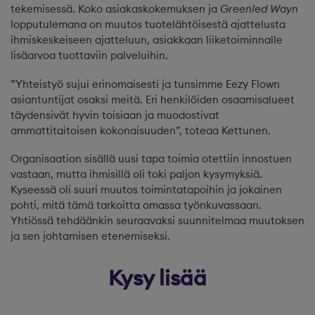
tekemisessä. Koko asiakaskokemuksen ja
Greenled Wayn
lopputulemana on muutos tuotelähtöisestä ajattelusta
ihmiskeskeiseen ajatteluun, asiakkaan liiketoiminnalle
lisäarvoa tuottaviin palveluihin.
”Yhteistyö sujui erinomaisesti ja tunsimme Eezy Flown
asiantuntijat osaksi meitä. Eri henkilöiden osaamisalueet
täydensivät hyvin toisiaan ja muodostivat
ammattitaitoisen kokonaisuuden”, toteaa Kettunen.
Organisaation sisällä uusi tapa toimia otettiin innostuen
vastaan, mutta ihmisillä oli toki paljon kysymyksiä.
Kyseessä oli suuri muutos toimintatapoihin ja jokainen
pohti, mitä tämä tarkoitta omassa työnkuvassaan.
Yhtiössä tehdäänkin seuraavaksi suunnitelmaa muutoksen
ja sen johtamisen etenemiseksi.
Kysy lisää