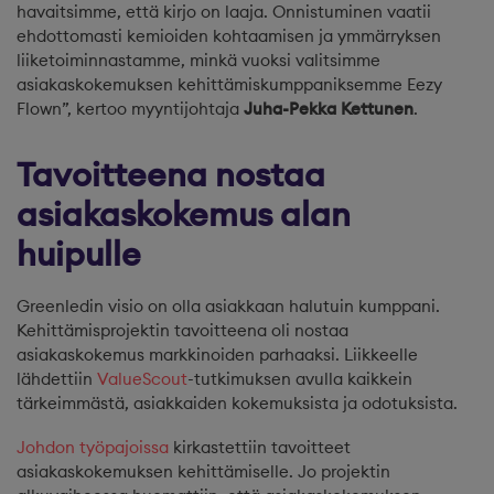
havaitsimme, että kirjo on laaja. Onnistuminen vaatii
ehdottomasti kemioiden kohtaamisen ja ymmärryksen
liiketoiminnastamme, minkä vuoksi valitsimme
asiakaskokemuksen kehittämiskumppaniksemme Eezy
Flown”, kertoo myyntijohtaja
Juha-Pekka Kettunen
.
Tavoitteena nostaa
asiakaskokemus alan
huipulle
Greenledin visio on olla asiakkaan halutuin kumppani.
Kehittämisprojektin tavoitteena oli nostaa
asiakaskokemus markkinoiden parhaaksi. Liikkeelle
lähdettiin
ValueScout
-tutkimuksen avulla kaikkein
tärkeimmästä, asiakkaiden kokemuksista ja odotuksista.
Johdon työpajoissa
kirkastettiin tavoitteet
asiakaskokemuksen kehittämiselle. Jo projektin