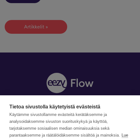
Artikkelit
Tietoa sivustolla käytetyistä evästeistä
Y-tunnus: 1990870-5
Yhteystiedot »
Käytämme sivustollamme evästeitä kerätäksemme ja
Tilaa uutiskirje »
analysoidaksemme sivuston suorituskykyä ja käyttöä,
tarjotaksemme sosiaalisen median ominaisuuksia sekä
parantaaksemme ja räätälöidäksemme sisältöä ja mainoksia.
Lue
©Copyright Eezy Flow 2026