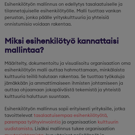
Esihenkilötyön mallinnus on edellytys tasalaatuiselle ja
tilannetajuiselle esihenkilötyölle. Malli tuottaa vankan
perustan, jonka päälle yrityskulttuuria ja yhteisiä
onnistumisia voidaan rakentaa.
Miksi esihenkilötyö kannattaisi
mallintaa?
Määritelty, dokumentoitu ja visualisoitu organisaation oma
esihenkilötyön malli auttaa hahmottamaan, minkälaista
kulttuuria teillä halutaan rakentaa. Se tuottaa työkaluja
jämäkkään ja ammattimaiseen ihmisten johtamiseen ja
auttaa ohjaamaan jokapäiväistä tekemistä ja yhteistä
kulttuuria haluttuun suuntaan.
Esihenkilötyön mallinnus sopii erityisesti yrityksille, jotka
tavoittelevat
tasalaatuisempaa esihenkilötyötä,
parempaa työhyvinvointia
ja organisaation
kulttuurin
uudistamista
. Lisäksi mallinnus tukee organisaation