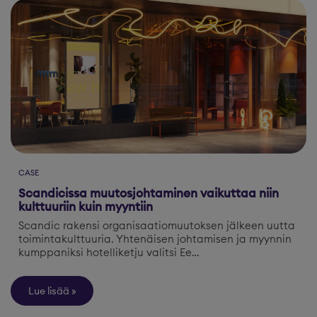
CASE
Scandicissa muutosjohtaminen vaikuttaa niin
kulttuuriin kuin myyntiin
Scandic rakensi organisaatiomuutoksen jälkeen uutta
toimintakulttuuria. Yhtenäisen johtamisen ja myynnin
kumppaniksi hotelliketju valitsi Ee…
Lue lisää