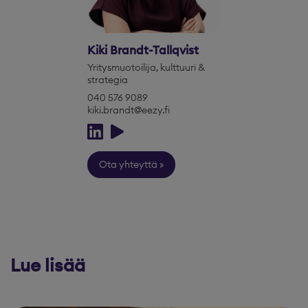
Kiki Brandt-Tallqvist
Yritysmuotoilija, kulttuuri &
strategia
040 576 9089
kiki.brandt@eezy.fi
Ota yhteyttä
Lue lisää