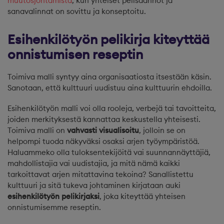
muutosjohtamista
, kun yhteiset pelisäännöt ja
sanavalinnat on sovittu ja konseptoitu.
Esihenkilötyön pelikirja kiteyttää
onnistumisen reseptin
Toimiva malli syntyy aina organisaatiosta itsestään käsin.
Sanotaan, että kulttuuri uudistuu aina kulttuurin ehdoilla.
Esihenkilötyön malli voi olla rooleja, verbejä tai tavoitteita,
joiden merkityksestä kannattaa keskustella yhteisesti.
Toimiva malli on
vahvasti
visualisoitu
, jolloin se on
helpompi tuoda näkyväksi osaksi arjen työympäristöä.
Haluammeko olla tuloksentekijöitä vai suunnannäyttäjiä,
mahdollistajia vai uudistajia, ja mitä nämä kaikki
tarkoittavat arjen mitattavina tekoina? Sanallistettu
kulttuuri ja sitä tukeva johtaminen kirjataan auki
esihenkilötyön pelikirjaksi
, joka kiteyttää yhteisen
onnistumisemme reseptin.