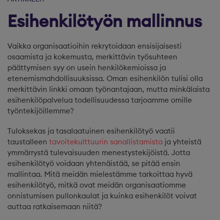
Esihenkilötyön mallinnus
Vaikka organisaatioihin rekrytoidaan ensisijaisesti
osaamista ja kokemusta, merkittävin työsuhteen
päättymisen syy on usein henkilökemioissa ja
etenemismahdollisuuksissa. Oman esihenkilön tulisi olla
merkittävin linkki omaan työnantajaan, mutta minkälaista
esihenkilöpalvelua todellisuudessa tarjoamme omille
työntekijöillemme?
Tuloksekas ja tasalaatuinen esihenkilötyö vaatii
taustalleen
tavoitekulttuurin sanallistamista
ja yhteistä
ymmärrystä tulevaisuuden menestystekijöistä. Jotta
esihenkilötyö voidaan yhtenäistää, se pitää ensin
mallintaa. Mitä meidän mielestämme tarkoittaa hyvä
esihenkilötyö, mitkä ovat meidän organisaatiomme
onnistumisen pullonkaulat ja kuinka esihenkilöt voivat
auttaa ratkaisemaan niitä?