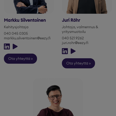
Markku Silventoinen
Juri Röhr
Kehitysjohtaja
Johtaja, valmennus &
yritysmuotoilu
040 045 0305
markku.silventoinen@eezy.fi
040 521 9262
juri.rohr@eezy.fi
Ota yhteyttä
Ota yhteyttä