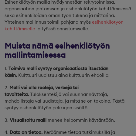
Esihenkilötyön mallia hyödynnetään rekrytoinnissa,
organisaation johtamisen ja esihenkilötyön kehittämisessä
sekä esihenkilöiden oman työn tukena ja mittarina.
Yhteinen mallinnus toimii pohjana myös
esihenkilötyön
kehittämiselle
ja työssä onnistumiselle.
Muista nämä esihenkilötyön
mallintamisessa
1.
Toimiva malli syntyy organisaatiosta itsestään
käsin.
Kulttuuri uudistuu aina kulttuurin ehdoilla.
2.
Malli voi olla rooleja, verbejä tai
tavoitteita.
Tuloksentekijä vai suunnannäyttäjä,
mahdollistaja vai uudistaja, ja mitä se on tekoina. Tästä
syntyy esihenkilötyön pelikirjan sisältö.
3.
Visualisoitu malli
menee helpommin käytäntöön.
4.
Data on tietoa.
Keräämme tietoa tutkimuksilla ja