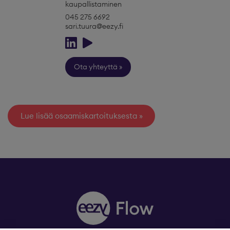
kaupallistaminen
045 275 6692
sari.tuura@eezy.fi
Ota yhteyttä
Lue lisää osaamiskartoituksesta