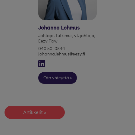
Johanna Lehmus
Johtaja, Tutkimus, vt. johtaja,
Eezy Flow
040 501 0844
johanna.lehmus@eezy.fi
Ota yhteyttä
Artikkelit