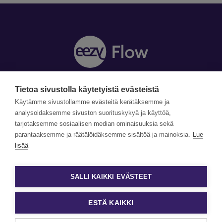
Tietoa sivustolla käytetyistä evästeistä
Y-tunnus: 1990870-5
Yhteystiedot »
Käytämme sivustollamme evästeitä kerätäksemme ja
Tilaa uutiskirje »
analysoidaksemme sivuston suorituskykyä ja käyttöä,
tarjotaksemme sosiaalisen median ominaisuuksia sekä
parantaaksemme ja räätälöidäksemme sisältöä ja mainoksia.
Lue
©Copyright Eezy Flow 2026
lisää
Tietosuojaseloste
Evästetiedot ja käyttöehdot
SALLI KAIKKI EVÄSTEET
Evästeasetukset
ESTÄ KAIKKI