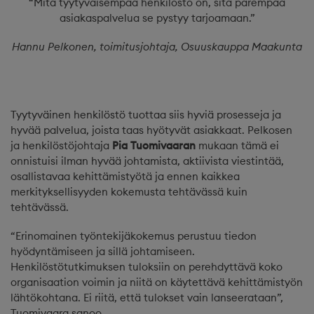
“Mitä tyytyväisempää henkilöstö on, sitä parempaa
asiakaspalvelua se pystyy tarjoamaan.”
Hannu Pelkonen, toimitusjohtaja, Osuuskauppa Maakunta
Tyytyväinen henkilöstö tuottaa siis hyviä prosesseja ja
hyvää palvelua, joista taas hyötyvät asiakkaat. Pelkosen
ja henkilöstöjohtaja
Pia Tuomivaaran
mukaan tämä ei
onnistuisi ilman hyvää johtamista, aktiivista viestintää,
osallistavaa kehittämistyötä ja ennen kaikkea
merkityksellisyyden kokemusta tehtävässä kuin
tehtävässä.
“Erinomainen työntekijäkokemus perustuu tiedon
hyödyntämiseen ja sillä johtamiseen.
Henkilöstötutkimuksen tuloksiin on perehdyttävä koko
organisaation voimin ja niitä on käytettävä kehittämistyön
lähtökohtana. Ei riitä, että tulokset vain lanseerataan”,
Tuomivaara sanoo.