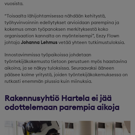
vuosista.
“Toisaalta lähijohtamisessa nähdään kehitystä,
työhyvinvoinnin edellytykset arvioidaan parempina ja
kokemus oman työpanoksen merkityksestä koko
organisaation kannalta on myönteisempi”, Eezy Flown
johtaja
Johanna Lehmus
vetää yhteen tutkimustuloksia.
Innostavimmissa työpaikoissa johdetaan
työntekijäkokemusta tietoon perustuen myös haastavina
aikoina, ja se näkyy tuloksissa. Seuraavaksi ääneen
pääsee kolme yritystä, joiden työntekijäkokemuksessa on
rutkasti enemmän plussia kuin miinuksia.
Rakennusyhtiö Hartela ei jää
odottelemaan parempia aikoja