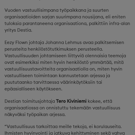
Vuoden vastuullisimpana työpaikkana ja suurten
organisaatioiden sarjan suurimpana nousijana, eli eniten
tuloksia parantaneena organisaationa, palkittiin infra-alan
yritys Destia.
Eezy Flown johtaja Johanna Lehmus avaa palkitsemisen
perusteita henkilöstötutkimuksen perusteella.
Vastuullisuuden johtamiseen liittyviä olennaisia teemoja
ovat esimerkiksi miten hyvin henkilöstö ymmärtää, mitä
vastuullisuustavoitteita organisaatiolla on, miten hyvin
vastuulliseen toimintaan kannustetaan arjessa ja
puututaanko tarvittaessa väärinkäytöksiin tai
epäasialliseen käytökseen.
Destian toimitusjohtaja
Tero Kiviniemi
kokee, että
organisaatiossa on onnistuttu tekemään vastuullisuus
näkyväksi työpaikan arjessa.
“Vastuullisuus tarkoittaa meille tekoja, ei korulauseita.
Ihmisten hyvinvointi ja jatkuva kehittyminen sekä vahva