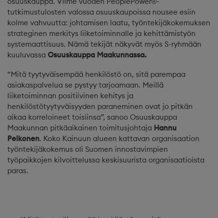
osuuskauppa. Viime vuoden PeoplePower®-
tutkimustulosten valossa osuuskaupoissa nousee esiin
kolme vahvuutta: johtamisen laatu, työntekijäkokemuksen
strateginen merkitys liiketoiminnalle ja kehittämistyön
systemaattisuus. Nämä tekijät näkyvät myös S-ryhmään
kuuluvassa
Osuuskauppa Maakunnassa.
“Mitä tyytyväisempää henkilöstö on, sitä parempaa
asiakaspalvelua se pystyy tarjoamaan. Meillä
liiketoiminnan positiivinen kehitys ja
henkilöstötyytyväisyyden paraneminen ovat jo pitkän
aikaa korreloineet toisiinsa”, sanoo Osuuskauppa
Maakunnan pitkäaikainen toimitusjohtaja
Hannu
Pelkonen
. Koko Kainuun alueen kattavan organisaation
työntekijäkokemus oli Suomen innostavimpien
työpaikkojen kilvoittelussa keskisuurista organisaatioista
paras.