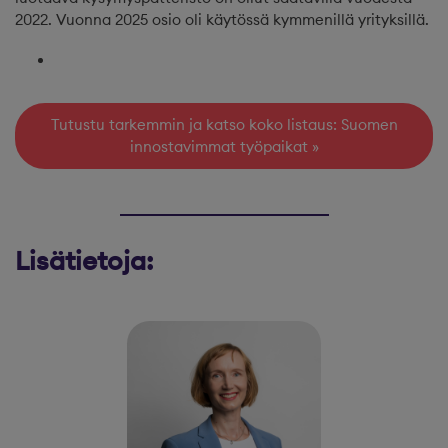
2022. Vuonna 2025 osio oli käytössä kymmenillä yrityksillä.
Tutustu tarkemmin ja katso koko listaus: Suomen
innostavimmat työpaikat
Lisätietoja: