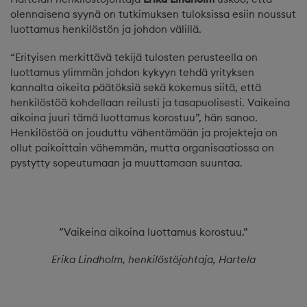
olennaisena syynä on tutkimuksen tuloksissa esiin noussut
luottamus henkilöstön ja johdon välillä.
“Erityisen merkittävä tekijä tulosten perusteella on
luottamus ylimmän johdon kykyyn tehdä yrityksen
kannalta oikeita päätöksiä sekä kokemus siitä, että
henkilöstöä kohdellaan reilusti ja tasapuolisesti. Vaikeina
aikoina juuri tämä luottamus korostuu”, hän sanoo.
Henkilöstöä on jouduttu vähentämään ja projekteja on
ollut paikoittain vähemmän, mutta organisaatiossa on
pystytty sopeutumaan ja muuttamaan suuntaa.
”Vaikeina aikoina luottamus korostuu.”
Erika Lindholm, henkilöstöjohtaja, Hartela