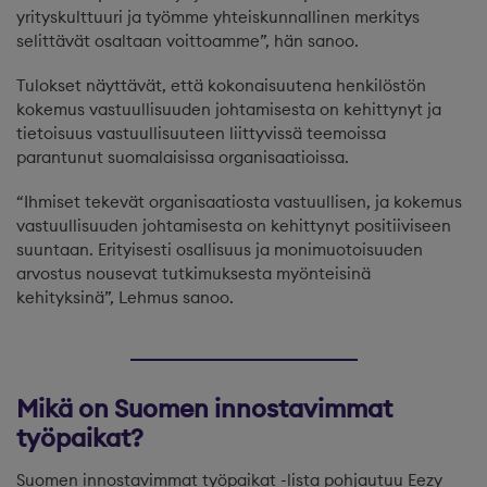
yrityskulttuuri ja työmme yhteiskunnallinen merkitys
selittävät osaltaan voittoamme”, hän sanoo.
Tulokset näyttävät, että kokonaisuutena henkilöstön
kokemus vastuullisuuden johtamisesta on kehittynyt ja
tietoisuus vastuullisuuteen liittyvissä teemoissa
parantunut suomalaisissa organisaatioissa.
“Ihmiset tekevät organisaatiosta vastuullisen, ja kokemus
vastuullisuuden johtamisesta on kehittynyt positiiviseen
suuntaan. Erityisesti osallisuus ja monimuotoisuuden
arvostus nousevat tutkimuksesta myönteisinä
kehityksinä”, Lehmus sanoo.
Mikä on Suomen innostavimmat
työpaikat?
Suomen innostavimmat työpaikat -lista pohjautuu Eezy