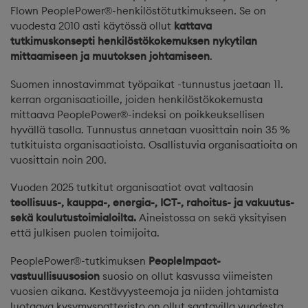
Flown PeoplePower®-henkilöstötutkimukseen. Se on
vuodesta 2010 asti käytössä ollut
kattava
tutkimuskonsepti henkilöstökokemuksen nykytilan
mittaamiseen ja muutoksen johtamiseen
.
Suomen innostavimmat työpaikat -tunnustus jaetaan 11.
kerran organisaatioille, joiden henkilöstökokemusta
mittaava PeoplePower®-indeksi on poikkeuksellisen
hyvällä tasolla. Tunnustus annetaan vuosittain noin 35 %
tutkituista organisaatioista. Osallistuvia organisaatioita on
vuosittain noin 200.
Vuoden 2025 tutkitut organisaatiot ovat valtaosin
teollisuus-, kauppa-, energia-, ICT-, rahoitus- ja vakuutus-
sekä koulutustoimialoilta.
Aineistossa on sekä yksityisen
että julkisen puolen toimijoita.
PeoplePower®-tutkimuksen
PeopleImpact-
vastuullisuusosion
suosio on ollut kasvussa viimeisten
vuosien aikana. Kestävyysteemoja ja niiden johtamista
luotaava kysymyspatteristo on ollut saatavilla vuodesta