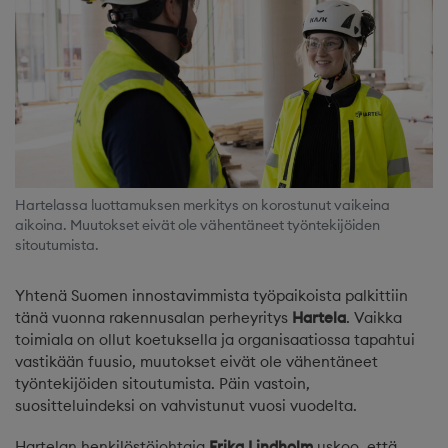
Hartelassa luottamuksen merkitys on korostunut vaikeina
aikoina. Muutokset eivät ole vähentäneet työntekijöiden
sitoutumista.
Yhtenä Suomen innostavimmista työpaikoista palkittiin
tänä vuonna rakennusalan perheyritys
Hartela
. Vaikka
toimiala on ollut koetuksella ja organisaatiossa tapahtui
vastikään fuusio, muutokset eivät ole vähentäneet
työntekijöiden sitoutumista. Päin vastoin,
suositteluindeksi on vahvistunut vuosi vuodelta.
Hartelan henkilöstöjohtaja
Erika Lindholm
uskoo, että