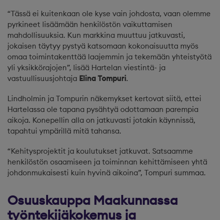
“Tässä ei kuitenkaan ole kyse vain johdosta, vaan olemme
pyrkineet lisäämään henkilöstön vaikuttamisen
mahdollisuuksia. Kun markkina muuttuu jatkuvasti,
jokaisen täytyy pystyä katsomaan kokonaisuutta myös
omaa toimintakenttää laajemmin ja tekemään yhteistyötä
yli yksikkörajojen”, lisää Hartelan viestintä- ja
vastuullisuusjohtaja
Elina Tompuri
.
Lindholmin ja Tompurin näkemykset kertovat siitä, ettei
Hartelassa ole tapana pysähtyä odottamaan parempia
aikoja. Konepellin alla on jatkuvasti jotakin käynnissä,
tapahtui ympärillä mitä tahansa.
“Kehitysprojektit ja koulutukset jatkuvat. Satsaamme
henkilöstön osaamiseen ja toiminnan kehittämiseen yhtä
johdonmukaisesti kuin hyvinä aikoina”, Tompuri summaa.
Osuuskauppa Maakunnassa
työntekijäkokemus ja