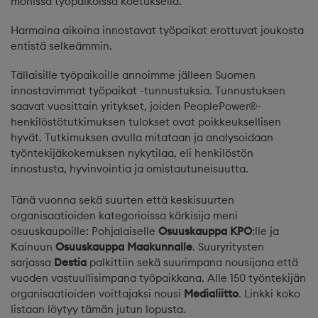
monissa työpaikoissa koetuksella.
Harmaina aikoina innostavat työpaikat erottuvat joukosta
entistä selkeämmin.
Tällaisille työpaikoille annoimme jälleen Suomen
innostavimmat työpaikat -tunnustuksia. Tunnustuksen
saavat vuosittain yritykset, joiden PeoplePower®-
henkilöstötutkimuksen tulokset ovat poikkeuksellisen
hyvät. Tutkimuksen avulla mitataan ja analysoidaan
työntekijäkokemuksen nykytilaa, eli henkilöstön
innostusta, hyvinvointia ja omistautuneisuutta.
Tänä vuonna sekä suurten että keskisuurten
organisaatioiden kategorioissa kärkisija meni
osuuskaupoille: Pohjalaiselle
Osuuskauppa KPO
:lle ja
Kainuun
Osuuskauppa Maakunnalle
. Suuryritysten
sarjassa
Destia
palkittiin sekä suurimpana nousijana että
vuoden vastuullisimpana työpaikkana. Alle 150 työntekijän
organisaatioiden voittajaksi nousi
Medialiitto
. Linkki koko
listaan löytyy tämän jutun lopusta.