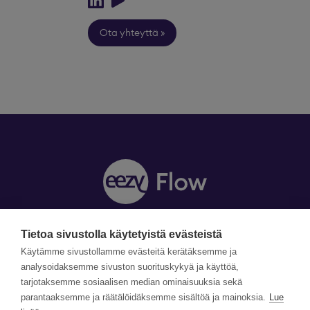
Ota yhteyttä
Tietoa sivustolla käytetyistä evästeistä
Y-tunnus: 1990870-5
Yhteystiedot »
Käytämme sivustollamme evästeitä kerätäksemme ja
Tilaa uutiskirje »
analysoidaksemme sivuston suorituskykyä ja käyttöä,
tarjotaksemme sosiaalisen median ominaisuuksia sekä
parantaaksemme ja räätälöidäksemme sisältöä ja mainoksia.
Lue
©Copyright Eezy Flow 2026