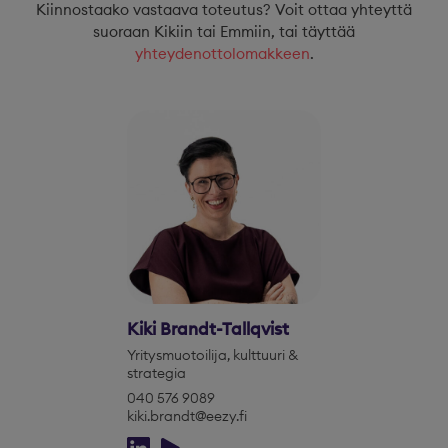
Kiinnostaako vastaava toteutus? Voit ottaa yhteyttä
suoraan Kikiin tai Emmiin, tai täyttää
yhteydenottolomakkeen
.
Kiki Brandt-Tallqvist
Yritysmuotoilija, kulttuuri &
strategia
040 576 9089
kiki.brandt@eezy.fi