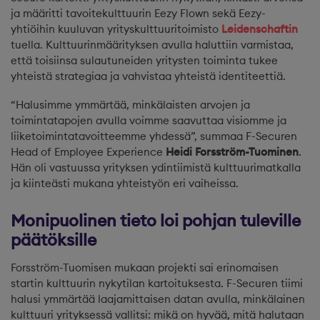
ja määritti tavoitekulttuurin Eezy Flown sekä Eezy-
yhtiöihin kuuluvan yrityskulttuuritoimisto
Leidenschaftin
tuella. Kulttuurinmäärityksen avulla haluttiin varmistaa,
että toisiinsa sulautuneiden yritysten toiminta tukee
yhteistä strategiaa ja vahvistaa yhteistä identiteettiä.
“Halusimme ymmärtää, minkälaisten arvojen ja
toimintatapojen avulla voimme saavuttaa visiomme ja
liiketoimintatavoitteemme yhdessä”, summaa F-Securen
Head of Employee Experience
Heidi Forsström-Tuominen
.
Hän oli vastuussa yrityksen ydintiimistä kulttuurimatkalla
ja kiinteästi mukana yhteistyön eri vaiheissa.
Monipuolinen tieto loi pohjan tuleville
päätöksille
Forsström-Tuomisen mukaan projekti sai erinomaisen
startin kulttuurin nykytilan kartoituksesta. F-Securen tiimi
halusi ymmärtää laajamittaisen datan avulla, minkälainen
kulttuuri yrityksessä vallitsi: mikä on hyvää, mitä halutaan