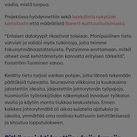
vaalia, mistä luopua.
Projektissa hyödynnettiin sekä
laadullista nykytilan
kartoitusta
että määrällistä
Barrett-kulttuuritutkimusta
.
“Erilaiset datatyypit rikastivat toisiaan. Monipuolinen tieto
vahvisti ja validoi myös tulkintoja, joita teimme
fokusryhmähaastatteluista. Pystyimme erottamaan, mitkä
aiheet ovat kehittämistyön kannalta erityisen tärkeitä”,
Forsström-Tuominen sanoo.
Kerätty tieto tarjosi vankan pohjan, jolta lähteä tekemään
päätöksiä tulevasta. Seuraavina viikkoina ja kuukausina
jalostettiin ideoita, järjestettiin johtoryhmän työpajoja,
huomioitiin työntekijöiden näkemyksiä Innoduel-työkalun
avulla ja käytiin monta tiukkaa keskustelua. Ennen
kaikkea johtoryhmällä oli aikaa sulatella ajatuksia ja
ideoita, ymmärtää oma roolinsa kulttuurin kehittämisessä
ja sitoutua lopputulokseen.