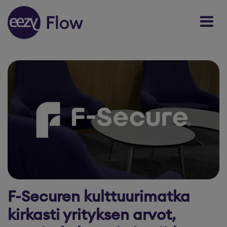
Skip to content
F-Securen kulttuurimatka
kirkasti yrityksen arvot,