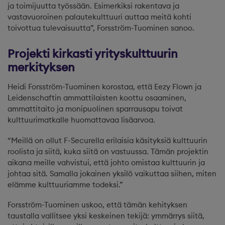
ja toimijuutta työssään. Esimerkiksi rakentava ja
vastavuoroinen palautekulttuuri auttaa meitä kohti
toivottua tulevaisuutta”, Forsström-Tuominen sanoo.
Projekti kirkasti yrityskulttuurin
merkityksen
Heidi Forsström-Tuominen korostaa, että Eezy Flown ja
Leidenschaftin ammattilaisten koottu osaaminen,
ammattitaito ja monipuolinen sparrausapu toivat
kulttuurimatkalle huomattavaa lisäarvoa.
“Meillä on ollut F-Securella erilaisia käsityksiä kulttuurin
roolista ja siitä, kuka siitä on vastuussa. Tämän projektin
aikana meille vahvistui, että johto omistaa kulttuurin ja
johtaa sitä. Samalla jokainen yksilö vaikuttaa siihen, miten
elämme kulttuuriamme todeksi.”
Forsström-Tuominen uskoo, että tämän kehityksen
taustalla vallitsee yksi keskeinen tekijä: ymmärrys siitä,