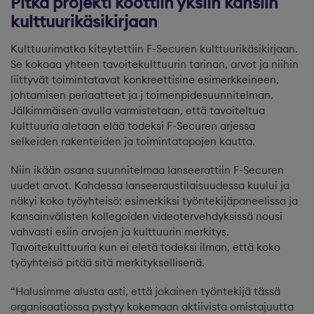
Pitkä projekti koottiin yksiin kansiin
kulttuurikäsikirjaan
Kulttuurimatka kiteytettiin F-Securen kulttuurikäsikirjaan.
Se kokoaa yhteen tavoitekulttuurin tarinan, arvot ja niihin
liittyvät toimintatavat konkreettisine esimerkkeineen,
johtamisen periaatteet ja j toimenpidesuunnitelman.
Jälkimmäisen avulla varmistetaan, että tavoiteltua
kulttuuria aletaan elää todeksi F-Securen arjessa
selkeiden rakenteiden ja toimintatapojen kautta.
Niin ikään osana suunnitelmaa lanseerattiin F-Securen
uudet arvot. Kahdessa lanseeraustilaisuudessa kuului ja
näkyi koko työyhteisö: esimerkiksi työntekijäpaneelissa ja
kansainvälisten kollegoiden videotervehdyksissä nousi
vahvasti esiin arvojen ja kulttuurin merkitys.
Tavoitekulttuuria kun ei eletä todeksi ilman, että koko
työyhteisö pitää sitä merkityksellisenä.
“Halusimme alusta asti, että jokainen työntekijä tässä
organisaatiossa pystyy kokemaan aktiivista omistajuutta