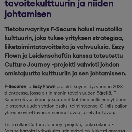
tavoitekulttuurin ja niiden
johtamisen
Tietoturvayritys F-Secure halusi muotoilla
kulttuurin, joka tukee yrityksen strategiaa,
liiketoimintatavoitteita ja vahvuuksia. Eezy
Flown ja Leidenschaftin kanssa toteutettu
Culture Journey -projekti vahvisti johdon
omistajuutta kulttuuriin ja sen johtamiseen.
F-Securen
ja
Eezy Flown
projekti käynnistyi vuonna 2023
tilanteessa, jossa oltiin monin tavoin uuden äärellä. F-
Secure oli vastikään jakautunut kahteen erilliseen yhtiöön
ja ostanut uuden yhtiön osaksi toimintaansa. Oli siis paljon
yhteensovitettavaa, ymmärrettävää ja selvitettävää.
Tästä alkoi Culture Journey -projekti, jonka aikana F-
Secure kartoitti yrityskulttuurin nykytilan, kirkasti arvonsa