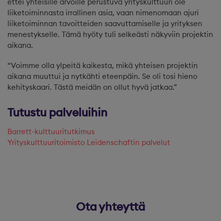
ettei yhteisille arvoille perustuva yrityskulttuuri ole
liiketoiminnasta irrallinen asia, vaan nimenomaan ajuri
liiketoiminnan tavoitteiden saavuttamiselle ja yrityksen
menestykselle. Tämä hyöty tuli selkeästi näkyviin projektin
aikana.
“Voimme olla ylpeitä kaikesta, mikä yhteisen projektin
aikana muuttui ja nytkähti eteenpäin. Se oli tosi hieno
kehityskaari. Tästä meidän on ollut hyvä jatkaa.”
Tutustu palveluihin
Barrett-kulttuuritutkimus
Yrityskulttuuritoimisto Leidenschaftin palvelut
Ota yhteyttä