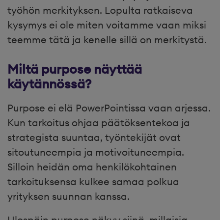
työhön merkityksen. Lopulta ratkaiseva
kysymys ei ole miten voitamme vaan miksi
teemme tätä ja kenelle sillä on merkitystä.
Miltä purpose näyttää
käytännössä?
Purpose ei elä PowerPointissa vaan arjessa.
Kun tarkoitus ohjaa päätöksentekoa ja
strategista suuntaa, työntekijät ovat
sitoutuneempia ja motivoituneempia.
Silloin heidän oma henkilökohtainen
tarkoituksensa kulkee samaa polkua
yrityksen suunnan kanssa.
Ulospäin purpose näkyy siinä, millaisia