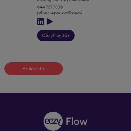
044 737 7800
johanna.joutsen@eezy.fi
Ota yhteyttä
Artikkelit