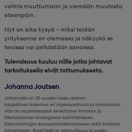
valmis muuttumaan ja viemään muutosta
eteenpäin.
Nyt on aika kysyä – miksi teidän
yrityksenne on olemassa ja näkyykö se
teoissa vai pelkästään sanoissa.
Tulevaisuus kuuluu niille jotka johtavat
tarkoituksella eivät tottumuksesta.
Johanna Joutsen
Johannalla on 25 vuoden laaja-alainen
kaupallinen kokemus eri organisaatiosta ja toimialoista.
Hän on osaamisessaan keskittynyt ihmisten ja
liiketoiminnan strategiseen kehittämiseen,
liiketoimintojen konseptointikehitykseen sekä ihmisten
johtamiseen. Keskiössä on vastuullisuus ja uuden