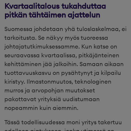
Kvartaalitalous tukahduttaa
pitkän tähtäimen ajattelun
Suomessa johdetaan yhä tuloslaskelmaa, ei
tarkoitusta. Se näkyy myös tuoreessa
johtajatutkimuksessamme. Kun katse on
seuraavassa kvartaalissa, pitkäjänteinen
kehittäminen jää jalkoihin. Samaan aikaan
tuottavuuskasvu on pysähtynyt ja kilpailu
kiristyy. Ilmastonmuutos, teknologinen
murros ja arvopohjan muutokset
pakottavat yrityksiä uudistumaan
nopeammin kuin aiemmin.
Tässä todellisuudessa moni yritys takertuu
edelleen ajatukseen, jonka ytimessä on