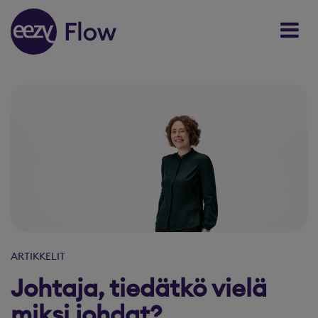
Skip to content
ARTIKKELIT
Johtaja, tiedätkö vielä
miksi johdat?