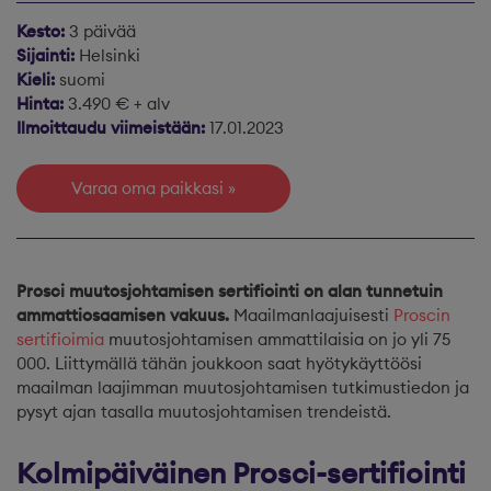
Kesto:
3 päivää
Sijainti:
Helsinki
Kieli:
suomi
Hinta:
3.490 € + alv
Ilmoittaudu viimeistään:
17.01.2023
Varaa oma paikkasi
Prosci muutosjohtamisen sertifiointi on alan tunnetuin
ammattiosaamisen vakuus.
Maailmanlaajuisesti
Proscin
sertifioimia
muutosjohtamisen ammattilaisia on jo yli 75
000. Liittymällä tähän joukkoon saat hyötykäyttöösi
maailman laajimman muutosjohtamisen tutkimustiedon ja
pysyt ajan tasalla muutosjohtamisen trendeistä.
Kolmipäiväinen Prosci-sertifiointi