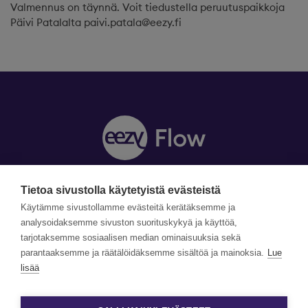
Valmennus on täynnä. Voit tiedustella peruutuspaikkoja
Päivi Patalalta paivi.patala@eezy.fi
Tietoa sivustolla käytetyistä evästeistä
Y-tunnus: 1990870-5
Yhteystiedot »
Käytämme sivustollamme evästeitä kerätäksemme ja
Tilaa uutiskirje »
analysoidaksemme sivuston suorituskykyä ja käyttöä,
tarjotaksemme sosiaalisen median ominaisuuksia sekä
parantaaksemme ja räätälöidäksemme sisältöä ja mainoksia.
Lue
©Copyright Eezy Flow 2026
lisää
Tietosuojaseloste
Evästetiedot ja käyttöehdot