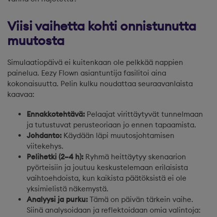
Viisi vaihetta kohti onnistunutta
muutosta
Simulaatiopäivä ei kuitenkaan ole pelkkää nappien
painelua. Eezy Flown asiantuntija fasilitoi aina
kokonaisuutta. Pelin kulku noudattaa seuraavanlaista
kaavaa:
Ennakkotehtävä:
Pelaajat virittäytyvät tunnelmaan
ja tutustuvat perusteoriaan jo ennen tapaamista.
Johdanto:
Käydään läpi muutosjohtamisen
viitekehys.
Pelihetki (2–4 h):
Ryhmä heittäytyy skenaarion
pyörteisiin ja joutuu keskustelemaan erilaisista
vaihtoehdoista, kun kaikista päätöksistä ei ole
yksimielistä näkemystä.
Analyysi ja purku:
Tämä on päivän tärkein vaihe.
Siinä analysoidaan ja reflektoidaan omia valintoja: