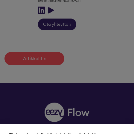
linda.oksanen@eezy.fi
Ota yhteyttä
Artikkelit