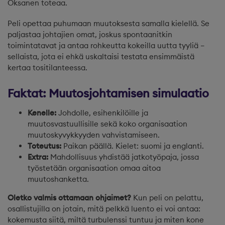
Oksanen toteaa.
Peli opettaa puhumaan muutoksesta samalla kielellä. Se
paljastaa johtajien omat, joskus spontaanitkin
toimintatavat ja antaa rohkeutta kokeilla uutta tyyliä –
sellaista, jota ei ehkä uskaltaisi testata ensimmäistä
kertaa tositilanteessa.
Faktat: Muutosjohtamisen simulaatio
Kenelle:
Johdolle, esihenkilöille ja
muutosvastuullisille sekä koko organisaation
muutoskyvykkyyden vahvistamiseen.
Toteutus:
Paikan päällä. Kielet: suomi ja englanti.
Extra:
Mahdollisuus yhdistää jatkotyöpaja, jossa
työstetään organisaation omaa aitoa
muutoshanketta.
Oletko valmis ottamaan ohjaimet?
Kun peli on pelattu,
osallistujilla on jotain, mitä pelkkä luento ei voi antaa:
kokemusta siitä, miltä turbulenssi tuntuu ja miten kone