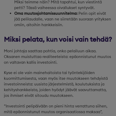
Miksi teimme näin? Mitä tapahtui, kun viestintä
petti? Tässä vaiheessa oivallukset syntyvät.
Oma muutosjohtamissuunnitelma:
Pelin opit eivät
jää pelilaudalle, vaan ne siirretään suoraan yrityksen
omiin, aitoihin hankkeisiin.
Miksi pelata, kun voisi vain tehdä?
Moni johtaja saattaa pohtia, onko pelailuun aikaa.
Oksanen muistuttaa realiteeteista: epäonnistunut muutos
on valtavan kallis investointi.
Kyse ei ole vain mainehaitoista tai työntekijöiden
kuormittumisesta, vaan myös itse muutokseen tehdyistä
investoinneista: uusista järjestelmistä, koulutuksista ja
kehityshankkeista, joiden hyödyt jäävät saavuttamatta,
jos ihmiset eivät sitoudu muutokseen.
”Investointi pelipäivään on pieni hinta verrattuna siihen,
mitä epäonnistunut muutos organisaatiossa maksaa”,