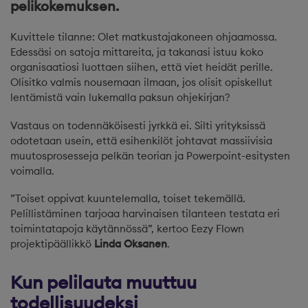
pelikokemukse
n.
Kuvittele tilanne: Olet matkustajakoneen ohjaamossa.
Edessäsi on satoja mittareita, ja takanasi istuu koko
organisaatiosi luottaen siihen, että viet heidät perille.
Olisitko valmis nousemaan ilmaan, jos olisit opiskellut
lentämistä vain lukemalla paksun ohjekirjan?
Vastaus on todennäköisesti jyrkkä ei. Silti yrityksissä
odotetaan usein, että esihenkilöt johtavat massiivisia
muutosprosesseja pelkän teorian ja Powerpoint-esitysten
voimalla.
”Toiset oppivat kuuntelemalla, toiset tekemällä.
Pelillistäminen tarjoaa harvinaisen tilanteen testata eri
toimintatapoja käytännössä”, kertoo Eezy Flown
projektipäällikkö
Linda Oksanen
.
Kun pelilauta muuttuu
todellisuudeksi