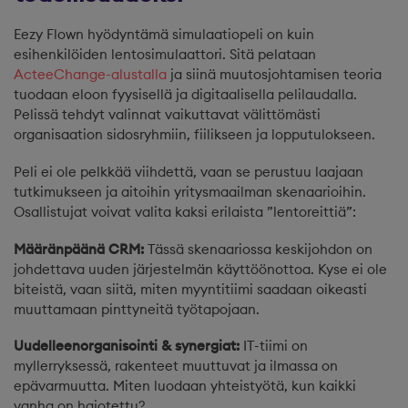
Eezy Flown hyödyntämä simulaatiopeli on kuin
esihenkilöiden lentosimulaattori. Sitä pelataan
ActeeChange-alustalla
ja siinä muutosjohtamisen teoria
tuodaan eloon fyysisellä ja digitaalisella pelilaudalla.
Pelissä tehdyt valinnat vaikuttavat välittömästi
organisaation sidosryhmiin, fiilikseen ja lopputulokseen.
Peli ei ole pelkkää viihdettä, vaan se perustuu laajaan
tutkimukseen ja aitoihin yritysmaailman skenaarioihin.
Osallistujat voivat valita kaksi erilaista ”lentoreittiä”:
Määränpäänä CRM:
Tässä skenaariossa keskijohdon on
johdettava uuden järjestelmän käyttöönottoa. Kyse ei ole
biteistä, vaan siitä, miten myyntitiimi saadaan oikeasti
muuttamaan pinttyneitä työtapojaan.
Uudelleenorganisointi & synergiat:
IT-tiimi on
myllerryksessä, rakenteet muuttuvat ja ilmassa on
epävarmuutta. Miten luodaan yhteistyötä, kun kaikki
vanha on hajotettu?