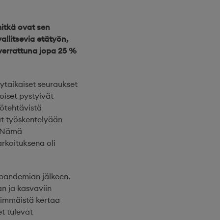
mitkä ovat sen
allitsevia etätyön,
verrattuna jopa 25 %
ytaikaiset seuraukset
toiset pystyivät
yötehtävistä
at työskentelyään
a. Nämä
rkoituksena oli
-pandemian jälkeen.
n ja kasvaviin
simmäistä kertaa
t tulevat