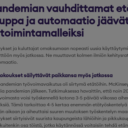
ndemian vauhdittamat et
uppa ja automaatio jäävä
 toimintamalleiksi
tykset ja kuluttajat omaksumaan nopeasti uusia käyttäytymi
yttöön myös jatkossa. Ne muuttavat kolmen ilmiön kehitysrat
omaatio.
ikokoukset säilyttävät paikkansa myös jatkossa
pandemian työvoimavaikutus oli siirtymä etätöihin. McKinse
ia pandemian jälkeen. Tutkimuksessa havaittiin, että noin 
voimasta voisi työskennellä kotona 3-5 päivää viikossa aih
siä. Tämä tarkoittaa 4-5 kertaa enemmän etätyöskentelyä
 aikaan ja aiheuttaisi suuren muutoksen työskentelyn maan
itykset siirtyisivät suurista kaupungeista lähiöihin ja pikkuka
itenkin osa töistä, jotka käytännössä voitaisiin tehdä etä