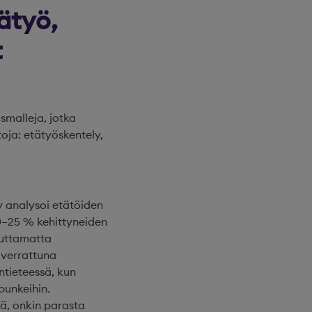
ätyö,
t
smalleja, jotka
oja: etätyöskentely,
y analysoi etätöiden
20–25 % kehittyneiden
euttamatta
 verrattuna
tieteessä, kun
upunkeihin.
nä, onkin parasta