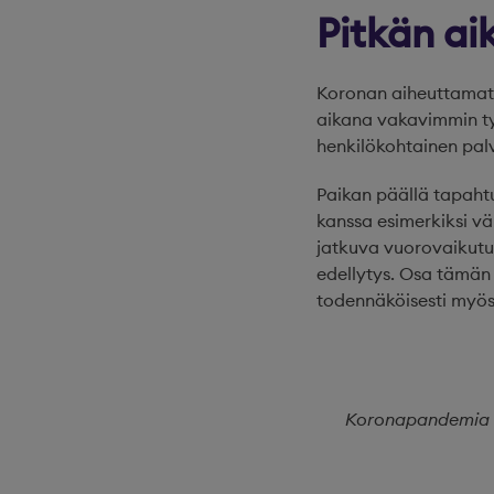
Pitkän aik
Koronan aiheuttamat ly
aikana vakavimmin työ
henkilökohtainen pal
Paikan päällä tapahtu
kanssa esimerkiksi vä
jatkuva vuorovaikutu
edellytys. Osa tämän 
todennäköisesti myös
Koronapandemia h