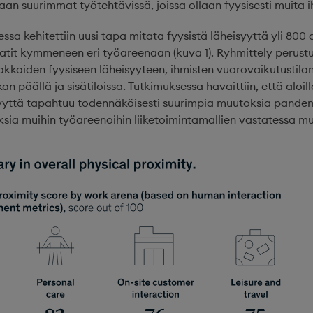
an suurimmat työtehtävissä, joissa ollaan fyysisesti muita ih
sa kehitettiin uusi tapa mitata fyysistä läheisyyttä yli 80
tit kymmeneen eri työareenaan (kuva 1). Ryhmittely perustu
iakkaiden fyysiseen läheisyyteen, ihmisten vuorovaikutustil
n päällä ja sisätiloissa. Tutkimuksessa havaittiin, että aloilla
isyyttä tapahtuu todennäköisesti suurimpia muutoksia pande
ksia muihin työareenoihin liiketoimintamallien vastatessa mu