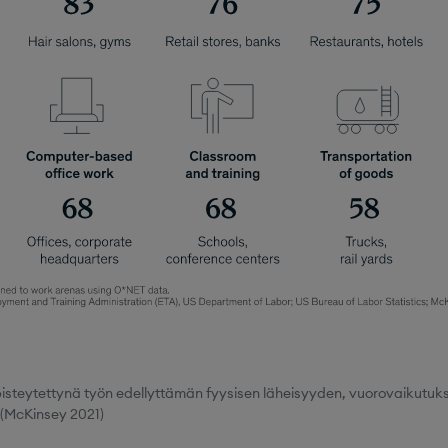
isteytettynä työn edellyttämän fyysisen läheisyyden, vuorovaikutuks
(McKinsey 2021)