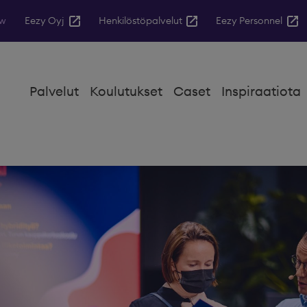
ow
Eezy Oyj
Henkilöstöpalvelut
Eezy Personnel
Palvelut
Koulutukset
Caset
Inspiraatiota