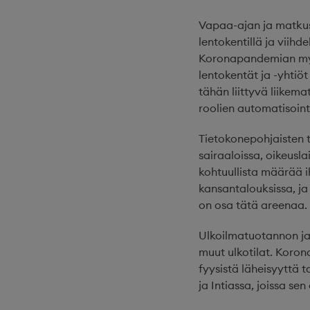
Vapaa-ajan ja matkust
lentokentillä ja viih
Koronapandemian myöt
lentokentät ja -yhtiöt
tähän liittyvä liike
roolien automatisoint
Tietokonepohjaisten t
sairaaloissa, oikeusla
kohtuullista määrää i
kansantalouksissa, ja
on osa tätä areenaa.
Ulkoilmatuotannon ja 
muut ulkotilat. Koron
fyysistä läheisyyttä 
ja Intiassa, joissa s