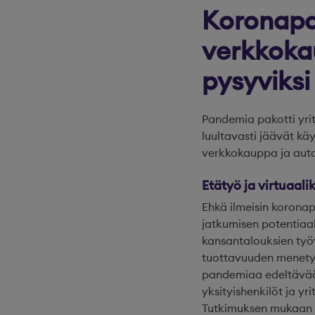
Koronapa
verkkoka
pysyviksi
Pandemia pakotti yri
luultavasti jäävät kä
verkkokauppa ja aut
Etätyö ja virtuaal
Ehkä ilmeisin korona
jatkumisen potentiaal
kansantalouksien työ
tuottavuuden menetyk
pandemiaa edeltävään
yksityishenkilöt ja yr
Tutkimuksen mukaan ku