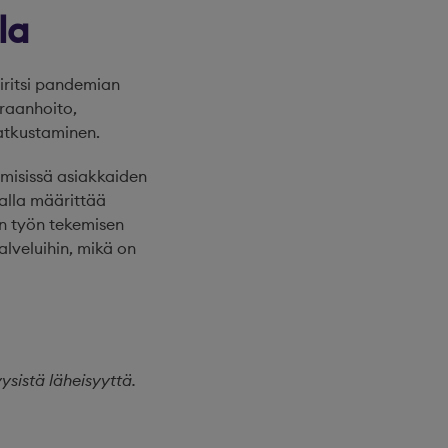
la
äiritsi pandemian
iraanhoito,
atkustaminen.
emisissä asiakkaiden
lalla määrittää
on työn tekemisen
alveluihin, mikä on
ysistä läheisyyttä.