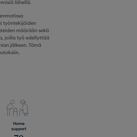
misiä lähellä.
0 ammatissa
i työntekijöiden
anteiden määrään sekä
, joilla työ edellyttää
mian jälkeen. Tämä
utoksiin.