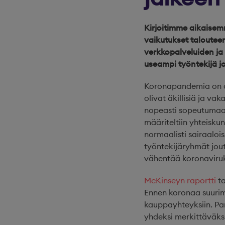
Kirjoitimme aikaise
vaikutukset talouteen
verkkopalveluiden ja
useampi työntekijä 
Koronapandemia on ai
olivat äkillisiä ja vak
nopeasti sopeutumaan
määriteltiin yhteisku
normaalisti sairaaloi
työntekijäryhmät jou
vähentää koronaviruk
McKinseyn raportti
ta
Ennen koronaa suurimm
kauppayhteyksiin. Pa
yhdeksi merkittäväksi