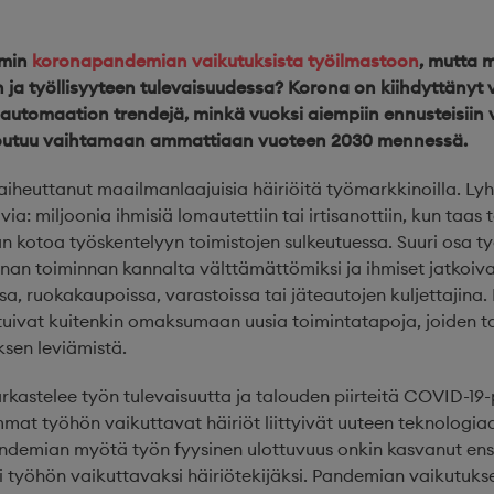
mmin
koronapandemian vaikutuksista työilmastoon
, mutta 
 ja työllisyyteen tulevaisuudessa? Korona on kiihdyttänyt v
 automaation trendejä, minkä vuoksi aiempiin ennusteisiin 
joutuu vaihtamaan ammattiaan vuoteen 2030 mennessä.
heuttanut maailmanlaajuisia häiriöitä työmarkkinoilla. Lyh
avia: miljoonia ihmisiä lomautettiin tai irtisanottiin, kun taas 
 kotoa työskentelyyn toimistojen sulkeutuessa. Suuri osa t
nnan toiminnan kannalta välttämättömiksi ja ihmiset jatkoiv
ssa, ruokakaupoissa, varastoissa tai jäteautojen kuljettajin
tuivat kuitenkin omaksumaan uusia toimintatapoja, joiden ta
sen leviämistä.
rkastelee työn tulevaisuutta ja talouden piirteitä COVID-19
at työhön vaikuttavat häiriöt liittyivät uuteen teknologiaa
ndemian myötä työn fyysinen ulottuvuus onkin kasvanut en
 työhön vaikuttavaksi häiriötekijäksi. Pandemian vaikutukse