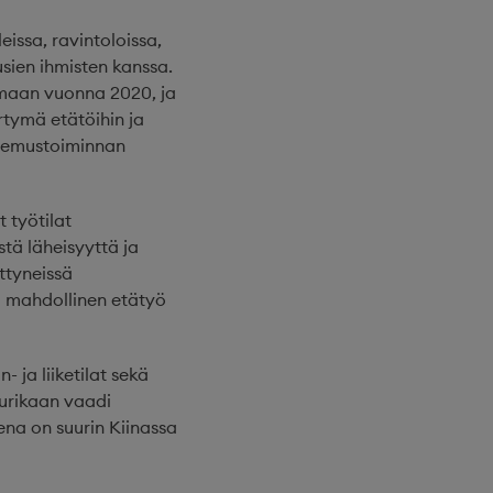
issa, ravintoloissa,
usien ihmisten kanssa.
maan vuonna 2020, ja
irtymä etätöihin ja
tsemustoiminnan
 työtilat
stä läheisyyttä ja
ttyneissä
i mahdollinen etätyö
 ja liiketilat sekä
uurikaan vaadi
ena on suurin Kiinassa