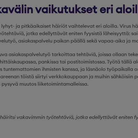
avälin vaikutukset eri aloil
hyt- ja pitkäaikaiset häiriöt vaihtelevat eri aloilla. Virus h
tehtäviä, jotka edellyttävät eniten fyysistä läheisyyttä: sa
velutyö, asiakaspalvelu paikan päällä sekä vapaa-aika ja m
va asiakaspalvelutyö tarkoittaa tehtäviä, joissa ollaan tek
hittäiskaupassa, pankissa tai postitoimistossa. Työtä tällä a
s tuntemattomien ihmisten kanssa, ja läsnäolo työpaikalla 
areenan töistä siirtyi verkkokauppaan ja muihin sähköisiin p
 pysyvä muutos liiketoimintamalleissa.
äiritsi vakavimmin työtehtäviä,
jotka edellyttävät eniten fy