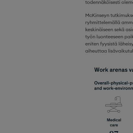
todennäköisesti olema
McKinseyn tutkimukses
ryhmittelemällä amma
keskinäiseen sekä as
työn luonteeseen paika
eniten fyysistä lähe
aiheuttaa lisävaikutu