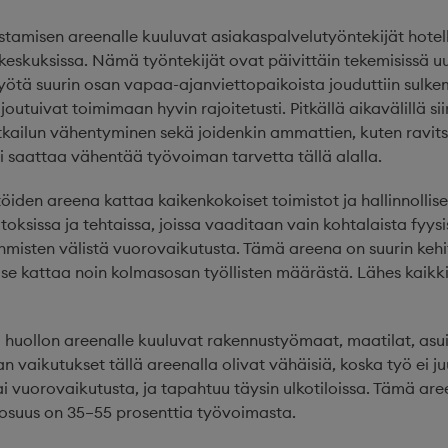
amisen areenalle kuuluvat asiakaspalvelutyöntekijät hotelle
dekeskuksissa. Nämä työntekijät ovat päivittäin tekemisissä u
ä suurin osan vapaa-ajanviettopaikoista jouduttiin sulke
 joutuivat toimimaan hyvin rajoitetusti. Pitkällä aikavälillä si
matkailun vähentyminen sekä joidenkin ammattien, kuten ravi
i saattaa vähentää työvoiman tarvetta tällä alalla.
öiden areena kattaa kaikenkokoiset toimistot ja hallinnolliset
itoksissa ja tehtaissa, joissa vaaditaan vain kohtalaista fyysi
hmisten välistä vuorovaikutusta. Tämä areena on suurin kehi
 se kattaa noin kolmasosan työllisten määrästä. Lähes kaikk
huollon areenalle kuuluvat rakennustyömaat, maatilat, asuin-
an vaikutukset tällä areenalla olivat vähäisiä, koska työ ei j
tai vuorovaikutusta, ja tapahtuu täysin ulkotiloissa. Tämä are
en osuus on 35–55 prosenttia työvoimasta.