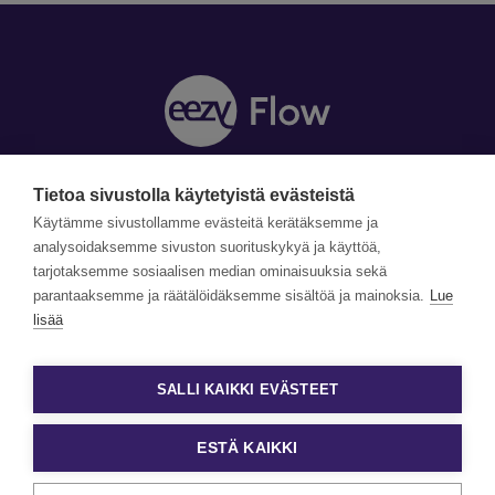
Tietoa sivustolla käytetyistä evästeistä
Y-tunnus: 1990870-5
Yhteystiedot »
Käytämme sivustollamme evästeitä kerätäksemme ja
Tilaa uutiskirje »
analysoidaksemme sivuston suorituskykyä ja käyttöä,
tarjotaksemme sosiaalisen median ominaisuuksia sekä
parantaaksemme ja räätälöidäksemme sisältöä ja mainoksia.
Lue
©Copyright Eezy Flow 2026
lisää
Tietosuojaseloste
Evästetiedot ja käyttöehdot
SALLI KAIKKI EVÄSTEET
Evästeasetukset
ESTÄ KAIKKI