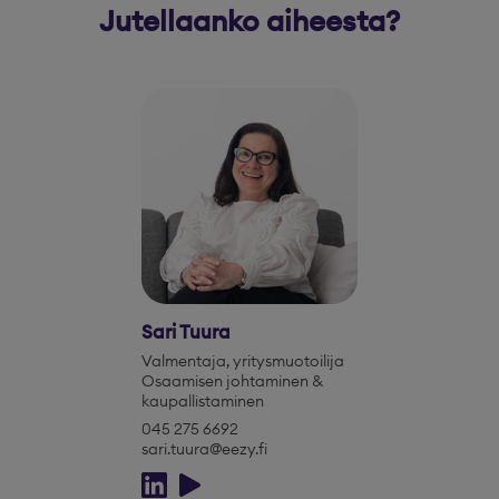
Jutellaanko aiheesta?
Sari Tuura
Valmentaja, yritysmuotoilija
Osaamisen johtaminen &
kaupallistaminen
045 275 6692
sari.tuura@eezy.fi