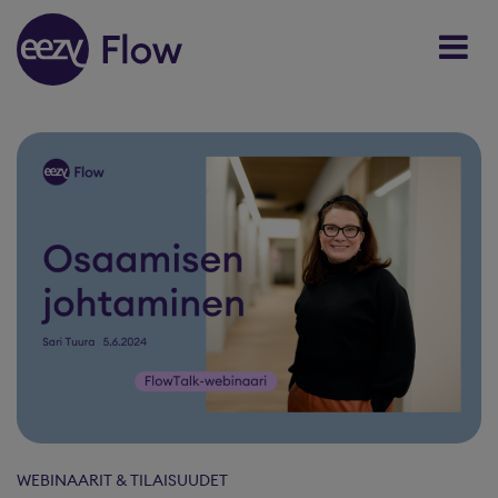
Skip to content
WEBINAARIT & TILAISUUDET