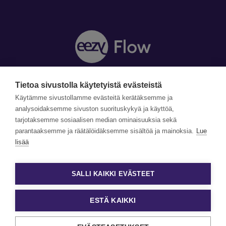
Tietoa sivustolla käytetyistä evästeistä
Y-tunnus: 1990870-5
Yhteystiedot »
Käytämme sivustollamme evästeitä kerätäksemme ja
Tilaa uutiskirje »
analysoidaksemme sivuston suorituskykyä ja käyttöä,
tarjotaksemme sosiaalisen median ominaisuuksia sekä
parantaaksemme ja räätälöidäksemme sisältöä ja mainoksia.
Lue
©Copyright Eezy Flow 2026
lisää
Tietosuojaseloste
Evästetiedot ja käyttöehdot
SALLI KAIKKI EVÄSTEET
Evästeasetukset
ESTÄ KAIKKI