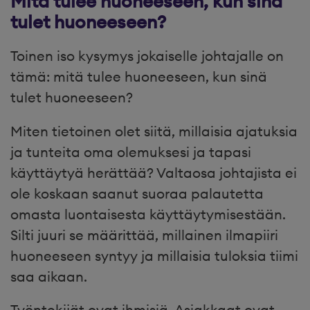
Mitä tulee huoneeseen, kun sinä
tulet huoneeseen?
Toinen iso kysymys jokaiselle johtajalle on
tämä: mitä tulee huoneeseen, kun sinä
tulet huoneeseen?
Miten tietoinen olet siitä, millaisia ajatuksia
ja tunteita oma olemuksesi ja tapasi
käyttäytyä herättää? Valtaosa johtajista ei
ole koskaan saanut suoraa palautetta
omasta luontaisesta käyttäytymisestään.
Silti juuri se määrittää, millainen ilmapiiri
huoneeseen syntyy ja millaisia tuloksia tiimi
saa aikaan.
Työntekijät ovat ihmisiä. Asiakkaat ovat