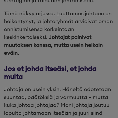
strategian ja talouden johtamiseen.
Tämä näkyy arjessa. Luottamus johtoon on
heikentynyt, ja johtoryhmät arvioivat oman
onnistumisensa korkeintaan
keskinkertaiseksi.
Johtajat painivat
muutoksen kanssa, mutta usein heikoin
eväin.
Jos et johda itseäsi, et johda
muita
Johtaja on usein yksin. Häneltä odotetaan
suuntaa, päätöksiä ja varmuutta – mutta
kuka johtaa johtajaa? Moni johtaja joutuu
lopulta johtamaan itseään ja juuri siinä