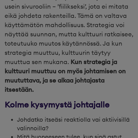
usein sivurooliin – ’fiilikseksi’, jota ei mitata
eikä johdeta rakenteilla. Tämä on valtava
käyttämätön mahdollisuus. Strategia voi
näyttää suunnan, mutta kulttuuri ratkaisee,
toteutuuko muutos käytännössä. Ja kun
strategia muuttuu, kulttuurin täytyy
muuttua sen mukana.
Kun strategia ja
kulttuuri muuttuu on myös johtamisen on
muututtava, ja se alkaa johtajasta
itsestään.
Kolme kysymystä johtajalle
Johdatko itseäsi reaktiolla vai aktiivisillä
valinnoilla?
Mitä huoneeseen tulee, kun sinä astut