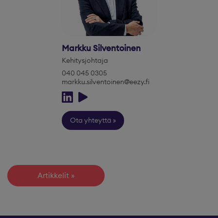
Markku Silventoinen
Kehitysjohtaja
040 045 0305
markku.silventoinen@eezy.fi
Ota yhteyttä
Artikkelit