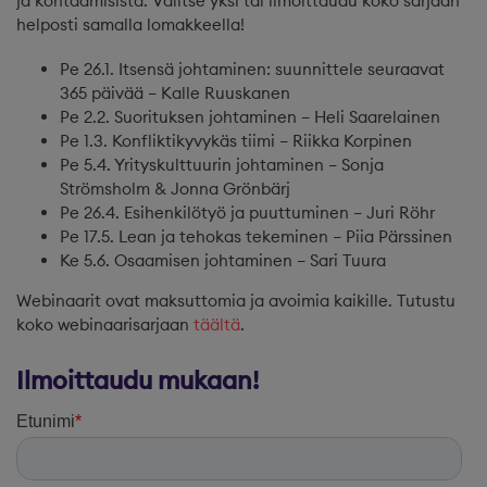
ja kohtaamisista. Valitse yksi tai ilmoittaudu koko sarjaan
helposti samalla lomakkeella!
Pe 26.1. Itsensä johtaminen: suunnittele seuraavat
365 päivää – Kalle Ruuskanen
Pe 2.2. Suorituksen johtaminen – Heli Saarelainen
Pe 1.3. Konfliktikyvykäs tiimi – Riikka Korpinen
Pe 5.4. Yrityskulttuurin johtaminen – Sonja
Strömsholm & Jonna Grönbärj
Pe 26.4. Esihenkilötyö ja puuttuminen – Juri Röhr
Pe 17.5. Lean ja tehokas tekeminen – Piia Pärssinen
Ke 5.6. Osaamisen johtaminen – Sari Tuura
Webinaarit ovat maksuttomia ja avoimia kaikille. Tutustu
koko webinaarisarjaan
täältä
.
Ilmoittaudu mukaan!