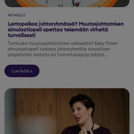
ARTIKKELIT
Lentopelkoa johtoryhmässä? Muutosjohtamisen
simulaatiopeli opettaa tekemään virheitä
turvallisesti
Tuntuuko muutosjohtaminen vaikealta? Eezy Flown
simulaatiopeli tarjoaa johtoryhmälle turvallisen
ympäristön testata eri toimintatapoja käytä…
Lue lisää