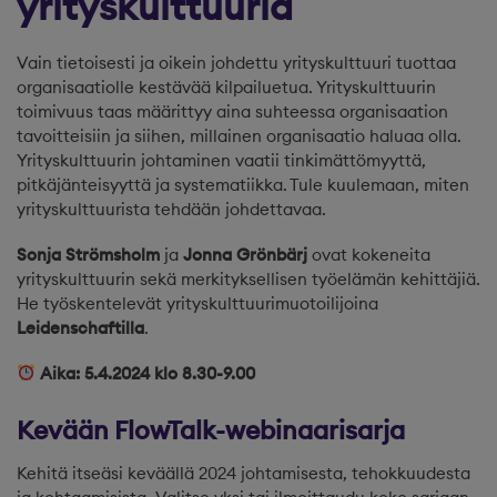
yrityskulttuuria
Vain tietoisesti ja oikein johdettu yrityskulttuuri tuottaa
organisaatiolle kestävää kilpailuetua. Yrityskulttuurin
toimivuus taas määrittyy aina suhteessa organisaation
tavoitteisiin ja siihen, millainen organisaatio haluaa olla.
Yrityskulttuurin johtaminen vaatii tinkimättömyyttä,
pitkäjänteisyyttä ja systematiikka. Tule kuulemaan, miten
yrityskulttuurista tehdään johdettavaa.
Sonja Strömsholm
ja
Jonna Grönbärj
ovat kokeneita
yrityskulttuurin sekä merkityksellisen työelämän kehittäjiä.
He työskentelevät yrityskulttuurimuotoilijoina
Leidenschaftilla
.
Aika: 5.4.2024 klo 8.30-9.00
Kevään FlowTalk-webinaarisarja
Kehitä itseäsi keväällä 2024 johtamisesta, tehokkuudesta