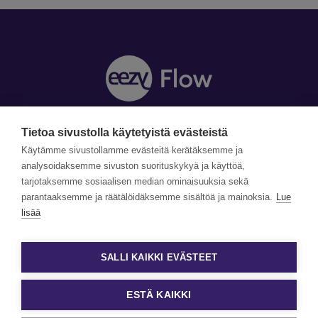
Tietoa sivustolla käytetyistä evästeistä
Y-tunnus: 1990870-5
Yhteystiedot »
Käytämme sivustollamme evästeitä kerätäksemme ja
Tilaa uutiskirje »
analysoidaksemme sivuston suorituskykyä ja käyttöä,
tarjotaksemme sosiaalisen median ominaisuuksia sekä
parantaaksemme ja räätälöidäksemme sisältöä ja mainoksia.
Lue
©Copyright Eezy Flow 2026
lisää
Tietosuojaseloste
Evästetiedot ja käyttöehdot
SALLI KAIKKI EVÄSTEET
Evästeasetukset
ESTÄ KAIKKI