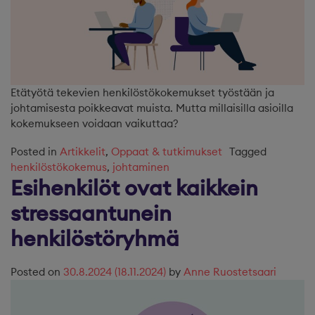
Etätyötä tekevien henkilöstökokemukset työstään ja
johtamisesta poikkeavat muista. Mutta millaisilla asioilla
kokemukseen voidaan vaikuttaa?
Posted in
Artikkelit
,
Oppaat & tutkimukset
Tagged
henkilöstökokemus
,
johtaminen
Esihenkilöt ovat kaikkein
stressaantunein
henkilöstöryhmä
Posted on
30.8.2024
(18.11.2024)
by
Anne Ruostetsaari