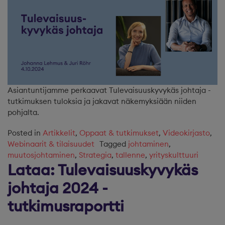
Asiantuntijamme perkaavat Tulevaisuuskyvykäs johtaja -
tutkimuksen tuloksia ja jakavat näkemyksiään niiden
pohjalta.
Posted in
Artikkelit
,
Oppaat & tutkimukset
,
Videokirjasto
,
Webinaarit & tilaisuudet
Tagged
johtaminen
,
muutosjohtaminen
,
Strategia
,
tallenne
,
yrityskulttuuri
Lataa: Tulevaisuuskyvykäs
johtaja 2024 -
tutkimusraportti