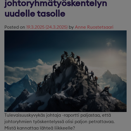
johtoryhmätyöskentelyn
uudelle tasolle
Posted on
19.3.2025
(24.3.2025)
by
Anne Ruostetsaari
Tulevaisuuskyvykäs johtaja -raportti paljastaa, että
johtoryhmien työskentelyssä olisi paljon petrattavaa.
Mistä kannattaa lähteä liikkeelle?