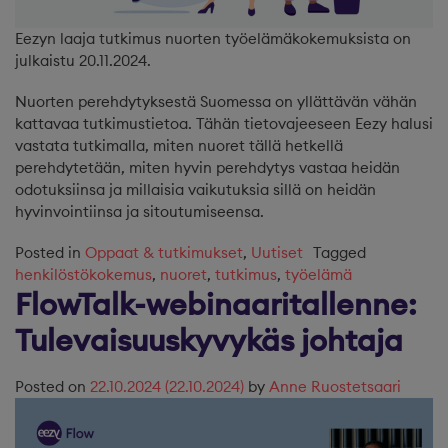
Eezyn laaja tutkimus nuorten työelämäkokemuksista on
julkaistu 20.11.2024.
Nuorten perehdytyksestä Suomessa on yllättävän vähän
kattavaa tutkimustietoa. Tähän tietovajeeseen Eezy halusi
vastata tutkimalla, miten nuoret tällä hetkellä
perehdytetään, miten hyvin perehdytys vastaa heidän
odotuksiinsa ja millaisia vaikutuksia sillä on heidän
hyvinvointiinsa ja sitoutumiseensa.
Posted in
Oppaat & tutkimukset
,
Uutiset
Tagged
henkilöstökokemus
,
nuoret
,
tutkimus
,
työelämä
FlowTalk-webinaaritallenne:
Tulevaisuuskyvykäs johtaja
Posted on
22.10.2024
(22.10.2024)
by
Anne Ruostetsaari