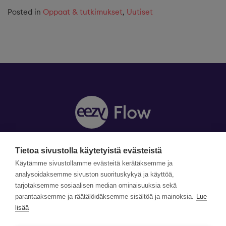
Posted in
Oppaat & tutkimukset
,
Uutiset
Tietoa sivustolla käytetyistä evästeistä
Y-tunnus: 1990870-5
Yhteystiedot »
Käytämme sivustollamme evästeitä kerätäksemme ja
Tilaa uutiskirje »
analysoidaksemme sivuston suorituskykyä ja käyttöä,
tarjotaksemme sosiaalisen median ominaisuuksia sekä
parantaaksemme ja räätälöidäksemme sisältöä ja mainoksia.
Lue
©Copyright Eezy Flow 2026
lisää
Tietosuojaseloste