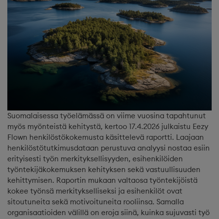
Suomalaisessa työelämässä on viime vuosina tapahtunut
myös myönteistä kehitystä, kertoo 17.4.2026 julkaistu Eezy
Flown henkilöstökokemusta käsittelevä raportti. Laajaan
henkilöstötutkimusdataan perustuva analyysi nostaa esiin
erityisesti työn merkityksellisyyden, esihenkilöiden
työntekijäkokemuksen kehityksen sekä vastuullisuuden
kehittymisen. Raportin mukaan valtaosa työntekijöistä
kokee työnsä merkitykselliseksi ja esihenkilöt ovat
sitoutuneita sekä motivoituneita rooliinsa. Samalla
organisaatioiden välillä on eroja siinä, kuinka sujuvasti työ