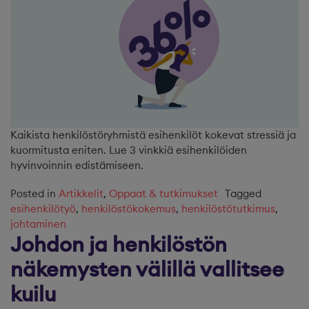
Kaikista henkilöstöryhmistä esihenkilöt kokevat stressiä ja
kuormitusta eniten. Lue 3 vinkkiä esihenkilöiden
hyvinvoinnin edistämiseen.
Posted in
Artikkelit
,
Oppaat & tutkimukset
Tagged
esihenkilötyö
,
henkilöstökokemus
,
henkilöstötutkimus
,
johtaminen
Johdon ja henkilöstön
näkemysten välillä vallitsee
kuilu