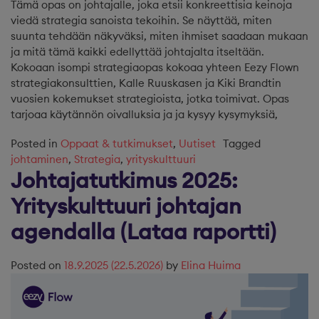
Tämä opas on johtajalle, joka etsii konkreettisia keinoja
viedä strategia sanoista tekoihin. Se näyttää, miten
suunta tehdään näkyväksi, miten ihmiset saadaan mukaan
ja mitä tämä kaikki edellyttää johtajalta itseltään.
Kokoaan isompi strategiaopas kokoaa yhteen Eezy Flown
strategiakonsulttien, Kalle Ruuskasen ja Kiki Brandtin
vuosien kokemukset strategioista, jotka toimivat. Opas
tarjoaa käytännön oivalluksia ja ja kysyy kysymyksiä,
Posted in
Oppaat & tutkimukset
,
Uutiset
Tagged
johtaminen
,
Strategia
,
yrityskulttuuri
Johtajatutkimus 2025:
Yrityskulttuuri johtajan
agendalla (Lataa raportti)
Posted on
18.9.2025
(22.5.2026)
by
Elina Huima