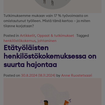
Tutkimuksemme mukaan vain 17 % työvoimasta on
omistautunut työlleen. Mistä tämä kertoo – ja miten
tilanne korjataan?
Posted in
Artikkelit
,
Oppaat & tutkimukset
Tagged
henkilöstökokemus
,
johtaminen
Etätyöläisten
henkilöstökokemuksessa on
suurta hajontaa
Posted on
30.8.2024
(18.11.2024)
by
Anne Ruostetsaari