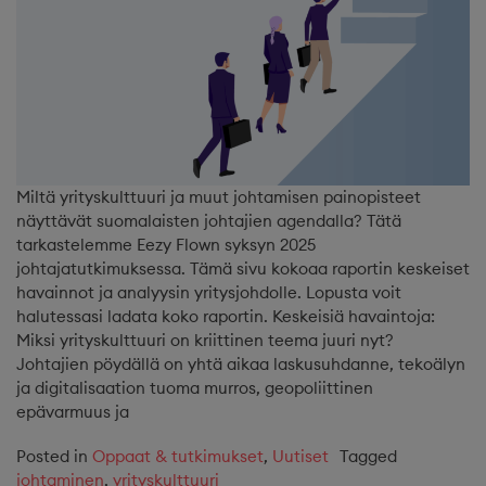
Miltä yrityskulttuuri ja muut johtamisen painopisteet
näyttävät suomalaisten johtajien agendalla? Tätä
tarkastelemme Eezy Flown syksyn 2025
johtajatutkimuksessa. Tämä sivu kokoaa raportin keskeiset
havainnot ja analyysin yritysjohdolle. Lopusta voit
halutessasi ladata koko raportin. Keskeisiä havaintoja:
Miksi yrityskulttuuri on kriittinen teema juuri nyt?
Johtajien pöydällä on yhtä aikaa laskusuhdanne, tekoälyn
ja digitalisaation tuoma murros, geopoliittinen
epävarmuus ja
Posted in
Oppaat & tutkimukset
,
Uutiset
Tagged
johtaminen
,
yrityskulttuuri