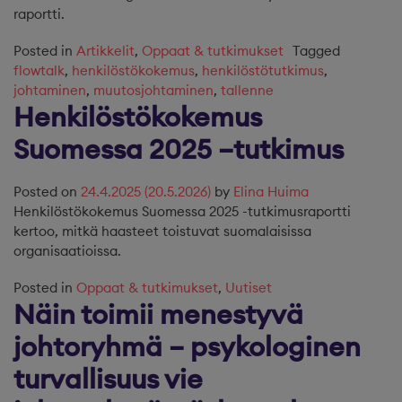
raportti.
Posted in
Artikkelit
,
Oppaat & tutkimukset
Tagged
flowtalk
,
henkilöstökokemus
,
henkilöstötutkimus
,
johtaminen
,
muutosjohtaminen
,
tallenne
Henkilöstökokemus
Suomessa 2025 –tutkimus
Posted on
24.4.2025
(20.5.2026)
by
Elina Huima
Henkilöstökokemus Suomessa 2025 -tutkimusraportti
kertoo, mitkä haasteet toistuvat suomalaisissa
organisaatioissa.
Posted in
Oppaat & tutkimukset
,
Uutiset
Näin toimii menestyvä
johtoryhmä – psykologinen
turvallisuus vie