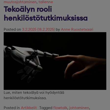
muutosjohtaminen
,
tallenne
Tekoälyn rooli
henkilöstötutkimuksissa
Posted on
3.2.2025
(18.2.2025)
by
Anne Ruostetsaari
Lue, miten tekoälyä voi hyödyntää
henkilöstötutkimuksissa.
Posted in
Artikkelit
Tagged
flowtalk
,
johtaminen
,