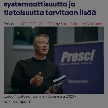
systemaattisuutta ja
tietoisuutta tarvitaan lisää
Posted on
17.2.2023
(19.4.2023)
by
Satu Olkinuora-Valkonen
Lataa Muutosjohtaminen Suomessa 2023 -
tutkimusraportti.