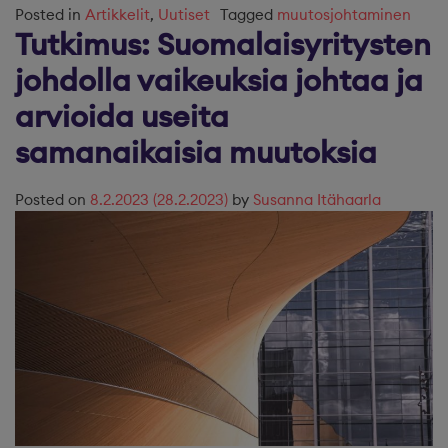
Posted in
Artikkelit
,
Uutiset
Tagged
muutosjohtaminen
Tutkimus: Suomalaisyritysten
johdolla vaikeuksia johtaa ja
arvioida useita
samanaikaisia muutoksia
Posted on
8.2.2023
(28.2.2023)
by
Susanna Itähaarla