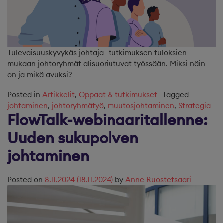
Tulevaisuuskyvykäs johtaja -tutkimuksen tuloksien
mukaan johtoryhmät alisuoriutuvat työssään. Miksi näin
on ja mikä avuksi?
Posted in
Artikkelit
,
Oppaat & tutkimukset
Tagged
johtaminen
,
johtoryhmätyö
,
muutosjohtaminen
,
Strategia
FlowTalk-webinaaritallenne:
Uuden sukupolven
johtaminen
Posted on
8.11.2024
(18.11.2024)
by
Anne Ruostetsaari