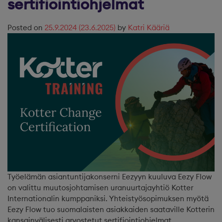
sertifiointiohjelmat
Posted on
25.9.2024
(23.6.2025)
by
Katri Kääriä
Työelämän asiantuntijakonserni Eezyyn kuuluva Eezy Flow
on valittu muutosjohtamisen uranuurtajayhtiö Kotter
Internationalin kumppaniksi. Yhteistyösopimuksen myötä
Eezy Flow tuo suomalaisten asiakkaiden saataville Kotterin
kansainvälisesti arvostetut sertifiointiohjelmat.