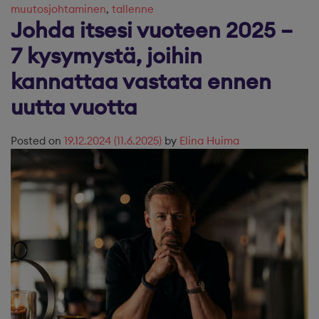
muutosjohtaminen
,
tallenne
Johda itsesi vuoteen 2025 –
7 kysymystä, joihin
kannattaa vastata ennen
uutta vuotta
Posted on
19.12.2024
(11.6.2025)
by
Elina Huima