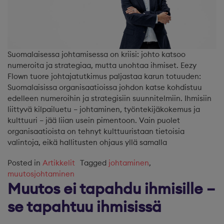
Suomalaisessa johtamisessa on kriisi: johto katsoo
numeroita ja strategiaa, mutta unohtaa ihmiset. Eezy
Flown tuore johtajatutkimus paljastaa karun totuuden:
Suomalaisissa organisaatioissa johdon katse kohdistuu
edelleen numeroihin ja strategisiin suunnitelmiin. Ihmisiin
liittyvä kilpailuetu – johtaminen, työntekijäkokemus ja
kulttuuri – jää liian usein pimentoon. Vain puolet
organisaatioista on tehnyt kulttuuristaan tietoisia
valintoja, eikä hallitusten ohjaus yllä samalla
Posted in
Artikkelit
Tagged
johtaminen
,
muutosjohtaminen
Muutos ei tapahdu ihmisille –
se tapahtuu ihmisissä