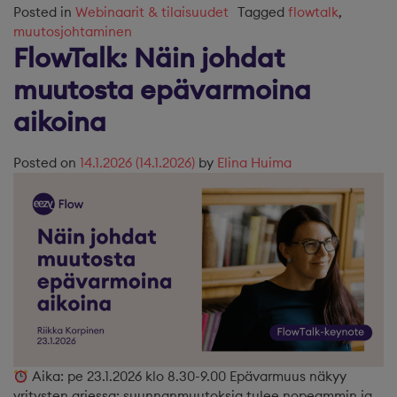
Posted in
Webinaarit & tilaisuudet
Tagged
flowtalk
,
muutosjohtaminen
FlowTalk: Näin johdat
muutosta epävarmoina
aikoina
Posted on
14.1.2026
(14.1.2026)
by
Elina Huima
Aika: pe 23.1.2026 klo 8.30-9.00 Epävarmuus näkyy
yritysten arjessa: suunnanmuutoksia tulee nopeammin ja