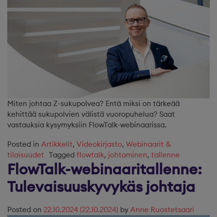
Miten johtaa Z-sukupolvea? Entä miksi on tärkeää
kehittää sukupolvien välistä vuoropuhelua? Saat
vastauksia kysymyksiin FlowTalk-webinaarissa.
Posted in
Artikkelit
,
Videokirjasto
,
Webinaarit &
tilaisuudet
Tagged
flowtalk
,
johtaminen
,
tallenne
FlowTalk-webinaaritallenne:
Tulevaisuuskyvykäs johtaja
Posted on
22.10.2024
(22.10.2024)
by
Anne Ruostetsaari