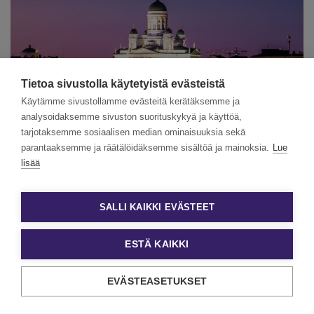
Tietoa sivustolla käytetyistä evästeistä
Käytämme sivustollamme evästeitä kerätäksemme ja
analysoidaksemme sivuston suorituskykyä ja käyttöä,
tarjotaksemme sosiaalisen median ominaisuuksia sekä
parantaaksemme ja räätälöidäksemme sisältöä ja mainoksia.
Lue
Tervetuloa mukaan webinaariin, jossa kerromme miksi,
lisää
miten ja millä tuloksilla muutosjohtamista tehdään
Suomessa vuonna 2023.
SALLI KAIKKI EVÄSTEET
Posted in
Webinaarit & tilaisuudet
Tagged
tallenne
Taitava johtoryhmätyö
ESTÄ KAIKKI
lähtee itsetuntemuksesta
EVÄSTEASETUKSET
Posted on
14.12.2022
(20.12.2022)
by
Satu Olkinuora-
Valkonen