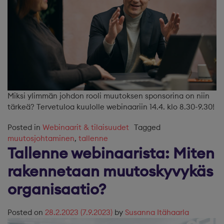
Miksi ylimmän johdon rooli muutoksen sponsorina on niin
tärkeä? Tervetuloa kuulolle webinaariin 14.4. klo 8.30-9.30!
Posted in
Webinaarit & tilaisuudet
Tagged
muutosjohtaminen
,
tallenne
Tallenne webinaarista: Miten
rakennetaan muutoskyvykäs
organisaatio?
Posted on
28.2.2023
(7.9.2023)
by
Susanna Itähaarla