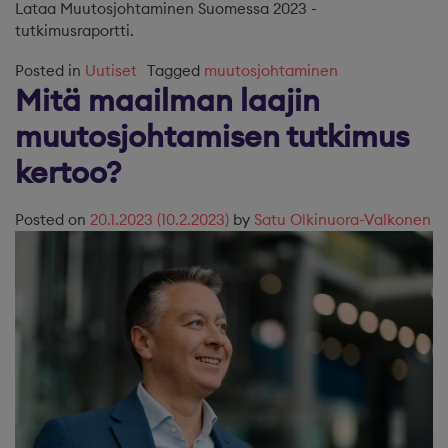
Lataa Muutosjohtaminen Suomessa 2023 -
tutkimusraportti.
Posted in
Uutiset
Tagged
muutosjohtaminen
Mitä maailman laajin
muutosjohtamisen tutkimus
kertoo?
Posted on
20.1.2023
(10.2.2023)
by
Satu Olkinuora-Valkonen