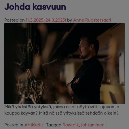
Johda kasvuun
Posted on
11.3.2025
(24.3.2025)
by
Anne Ruostetsaari
Mikä yhdistää yrityksiä, joissa asiat näyttävät sujuvan ja
kauppa käyvän? Mitä näissä yrityksissä tehdään oikein?
Posted in
Artikkelit
Tagged
flowtalk
,
johtaminen
,