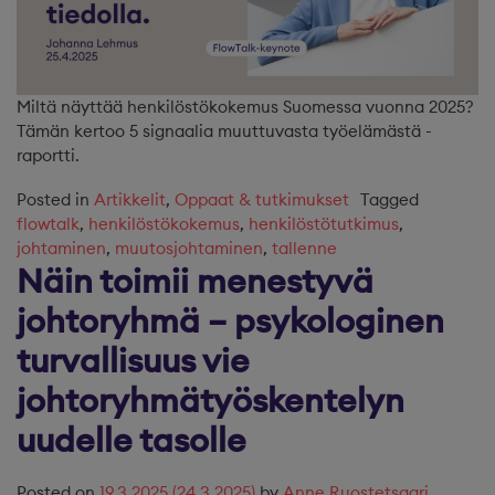
Miltä näyttää henkilöstökokemus Suomessa vuonna 2025?
Tämän kertoo 5 signaalia muuttuvasta työelämästä -
raportti.
Posted in
Artikkelit
,
Oppaat & tutkimukset
Tagged
flowtalk
,
henkilöstökokemus
,
henkilöstötutkimus
,
johtaminen
,
muutosjohtaminen
,
tallenne
Näin toimii menestyvä
johtoryhmä – psykologinen
turvallisuus vie
johtoryhmätyöskentelyn
uudelle tasolle
Posted on
19.3.2025
(24.3.2025)
by
Anne Ruostetsaari