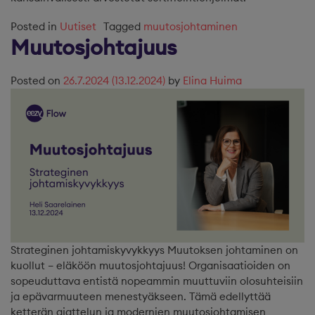
Posted in
Uutiset
Tagged
muutosjohtaminen
Muutosjohtajuus
Posted on
26.7.2024
(13.12.2024)
by
Elina Huima
Strateginen johtamiskyvykkyys Muutoksen johtaminen on
kuollut – eläköön muutosjohtajuus! Organisaatioiden on
sopeuduttava entistä nopeammin muuttuviin olosuhteisiin
ja epävarmuuteen menestyäkseen. Tämä edellyttää
ketterän ajattelun ja modernien muutosjohtamisen