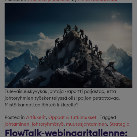
Tulevaisuuskyvykäs johtaja -raportti paljastaa, että
johtoryhmien työskentelyssä olisi paljon petrattavaa.
Mistä kannattaa lähteä liikkeelle?
Posted in
Artikkelit
,
Oppaat & tutkimukset
Tagged
johtaminen
,
johtoryhmätyö
,
muutosjohtaminen
,
Strategia
FlowTalk-webinaaritallenne: