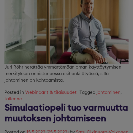
Juri Röhr herättää ymmärtämään oman käyttäytymisen
merkityksen onnistuneessa esihenkilötyössä, sillä
johtaminen on kohtaamista.
Posted in
Webinaarit & tilaisuudet
Tagged
johtaminen
,
tallenne
Simulaatiopeli tuo varmuutta
muutoksen johtamiseen
Posted on
15.5.2023
(25.5.2023)
by
Satu Olkinuora-Valkonen