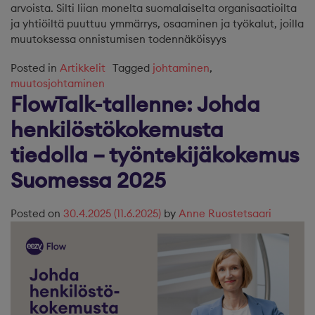
arvoista. Silti liian monelta suomalaiselta organisaatioilta
ja yhtiöiltä puuttuu ymmärrys, osaaminen ja työkalut, joilla
muutoksessa onnistumisen todennäköisyys
Posted in
Artikkelit
Tagged
johtaminen
,
muutosjohtaminen
FlowTalk-tallenne: Johda
henkilöstökokemusta
tiedolla – työntekijäkokemus
Suomessa 2025
Posted on
30.4.2025
(11.6.2025)
by
Anne Ruostetsaari