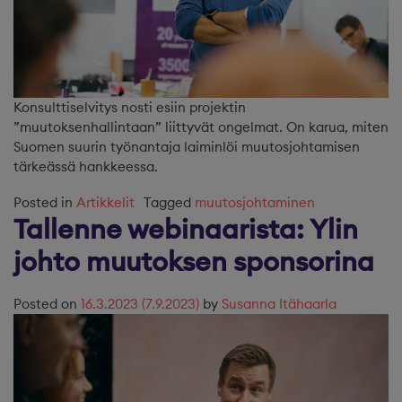
Konsulttiselvitys nosti esiin projektin
”muutoksenhallintaan” liittyvät ongelmat. On karua, miten
Suomen suurin työnantaja laiminlöi muutosjohtamisen
tärkeässä hankkeessa.
Posted in
Artikkelit
Tagged
muutosjohtaminen
Tallenne webinaarista: Ylin
johto muutoksen sponsorina
Posted on
16.3.2023
(7.9.2023)
by
Susanna Itähaarla