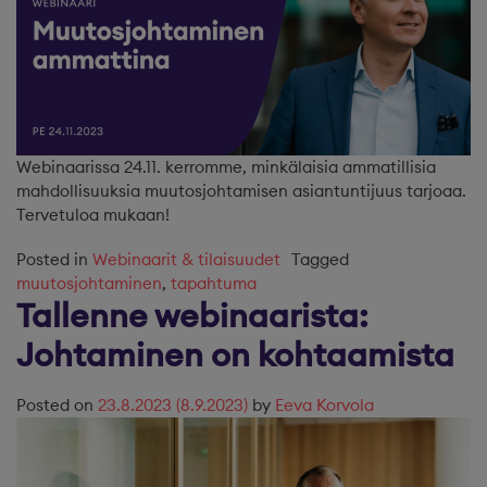
Webinaarissa 24.11. kerromme, minkälaisia ammatillisia
mahdollisuuksia muutosjohtamisen asiantuntijuus tarjoaa.
Tervetuloa mukaan!
Posted in
Webinaarit & tilaisuudet
Tagged
muutosjohtaminen
,
tapahtuma
Tallenne webinaarista:
Johtaminen on kohtaamista
Posted on
23.8.2023
(8.9.2023)
by
Eeva Korvola