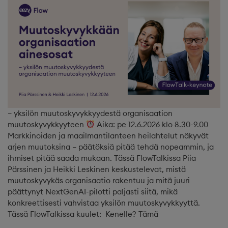
– yksilön muutoskyvykkyydestä organisaation
muutoskyvykkyyteen
Aika: pe 12.6.2026 klo 8.30-9.00
Markkinoiden ja maailmantilanteen heilahtelut näkyvät
arjen muutoksina – päätöksiä pitää tehdä nopeammin, ja
ihmiset pitää saada mukaan. Tässä FlowTalkissa Piia
Pärssinen ja Heikki Leskinen keskustelevat, mistä
muutoskyvykäs organisaatio rakentuu ja mitä juuri
päättynyt NextGenAI-pilotti paljasti siitä, mikä
konkreettisesti vahvistaa yksilön muutoskyvykkyyttä.
Tässä FlowTalkissa kuulet: Kenelle? Tämä