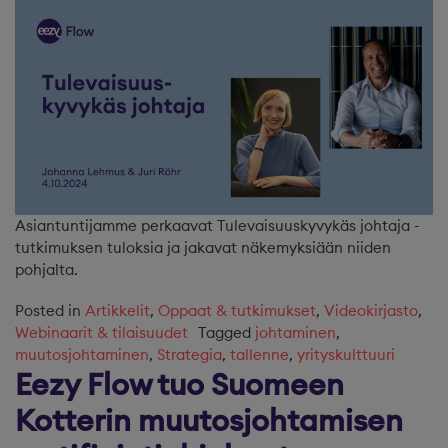
Asiantuntijamme perkaavat Tulevaisuuskyvykäs johtaja -
tutkimuksen tuloksia ja jakavat näkemyksiään niiden
pohjalta.
Posted in
Artikkelit
,
Oppaat & tutkimukset
,
Videokirjasto
,
Webinaarit & tilaisuudet
Tagged
johtaminen
,
muutosjohtaminen
,
Strategia
,
tallenne
,
yrityskulttuuri
Eezy Flow tuo Suomeen
Kotterin muutosjohtamisen