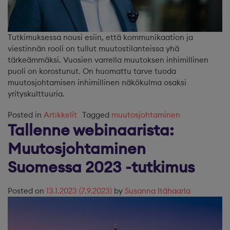
Tutkimuksessa nousi esiin, että kommunikaation ja
viestinnän rooli on tullut muutostilanteissa yhä
tärkeämmäksi. Vuosien varrella muutoksen inhimillinen
puoli on korostunut. On huomattu tarve tuoda
muutosjohtamisen inhimillinen näkökulma osaksi
yrityskulttuuria.
Posted in
Artikkelit
Tagged
muutosjohtaminen
Tallenne webinaarista:
Muutosjohtaminen
Suomessa 2023 -tutkimus
Posted on
13.1.2023
(7.9.2023)
by
Susanna Itähaarla