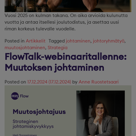
Vuosi 2025 on kulman takana. On aika arvioida kulunutta
vuotta ja antaa itsellesi joulutodistus, ja asettaa uusi
riman korkeus tulevalle vuodelle.
Posted in
Artikkelit
Tagged
johtaminen
,
johtoryhmätyö
,
muutosjohtaminen
,
Strategia
FlowTalk-webinaaritallenne:
Muutoksen johtaminen
Posted on
17.12.2024
(17.12.2024)
by
Anne Ruostetsaari